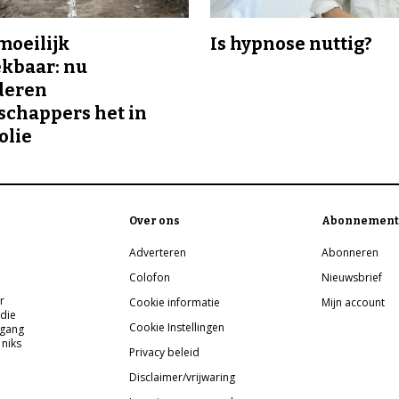
 moeilijk
Is hypnose nuttig?
kbaar: nu
deren
chappers het in
olie
Over ons
Abonnement
Adverteren
Abonneren
Colofon
Nieuwsbrief
r
Cookie informatie
Mijn account
 die
Cookie Instellingen
pgang
 niks
Privacy beleid
Disclaimer/vrijwaring