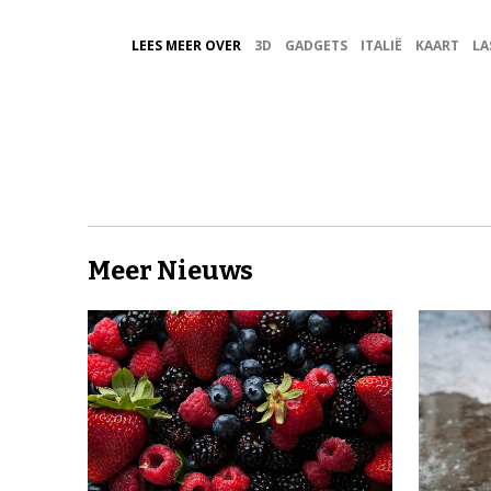
LEES MEER OVER
3D
GADGETS
ITALIË
KAART
LA
Meer Nieuws