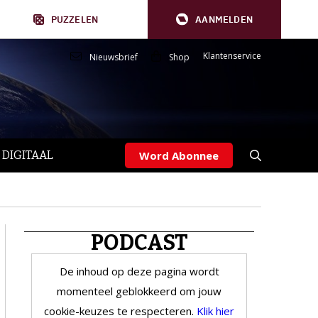
PUZZELEN
AANMELDEN
Klantenservice
Nieuwsbrief
Shop
 DIGITAAL
Word Abonnee
PODCAST
De inhoud op deze pagina wordt
momenteel geblokkeerd om jouw
cookie-keuzes te respecteren.
Klik hier