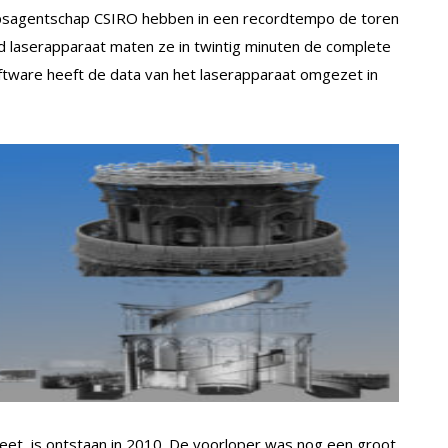
psagentschap CSIRO hebben in een recordtempo de toren
d
laserapparaat maten ze in twintig minuten de complete
oftware heeft de data van het laserapparaat omgezet in
eet, is ontstaan in 2010. De voorloper was nog een groot