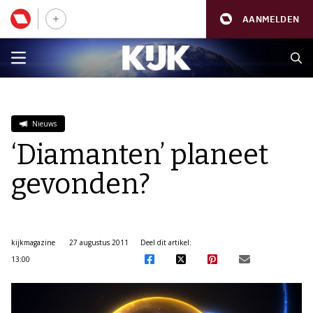
AANMELDEN
Nieuws
‘Diamanten’ planeet
gevonden?
kijkmagazine
27 augustus 2011
Deel dit artikel:
13:00