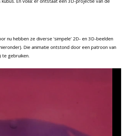
as kubus. En voilà: er ontstaat een 3D-projectie van de
Voor nu hebben ze diverse ‘simpele’ 2D- en 3D-beelden
 hieronder). Die animatie ontstond door een patroon van
 te gebruiken.