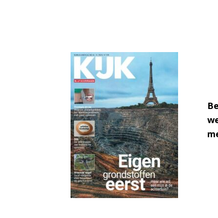
Be
we
me