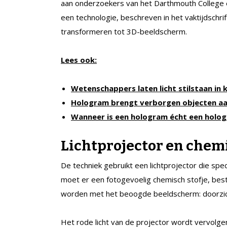
aan onderzoekers van het Darthmouth College en
een technologie, beschreven in het vaktijdschri
transformeren tot 3D-beeldscherm.
Lees ook:
Wetenschappers laten licht stilstaan in k
Hologram brengt verborgen objecten aan
Wanneer is een hologram écht een holo
Lichtprojector en chemi
De techniek gebruikt een lichtprojector die spec
moet er een fotogevoelig chemisch stofje, be
worden met het beoogde beeldscherm: doorzich
Het rode licht van de projector wordt vervolgen