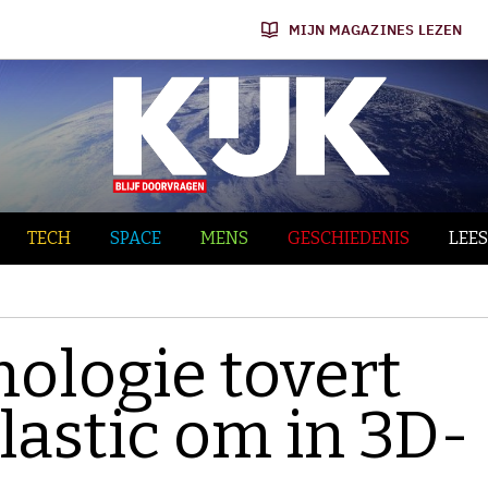
MIJN MAGAZINES LEZEN
TECH
SPACE
MENS
GESCHIEDENIS
LEES
ologie tovert
lastic om in 3D-