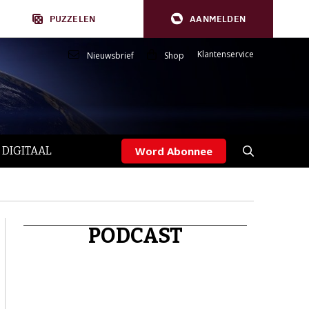
PUZZELEN
AANMELDEN
Klantenservice
Nieuwsbrief
Shop
 DIGITAAL
Word Abonnee
PODCAST