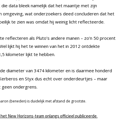
die data bleek namelijk dat het maantje met zijn
ijn omgeving, wat onderzoekers deed concluderen dat het
lijk te zien was omdat hij weinig licht reflecteerde.
ht te reflecteren als Pluto’s andere manen – zo’n 50 procent
 Wel lijkt hij het te winnen van het in 2012 ontdekte
,5 kilometer lijkt te hebben.
lde diameter van 3474 kilometer en is daarmee honderd
 Kerberos en Styx dus echt over onderdeurtjes – maar
it geen ondergrens.
haron (beneden) is duidelijk met afstand de grootste.
e het New Horizons-team onlangs officieel publiceerde.