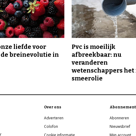
onze liefde voor
Pvc is moeilijk
 de breinevolutie in
afbreekbaar: nu
veranderen
wetenschappers het 
smeerolie
Over ons
Abonnement
Adverteren
Abonneren
Colofon
Nieuwsbrief
r
Cookie informatie
Mijn account