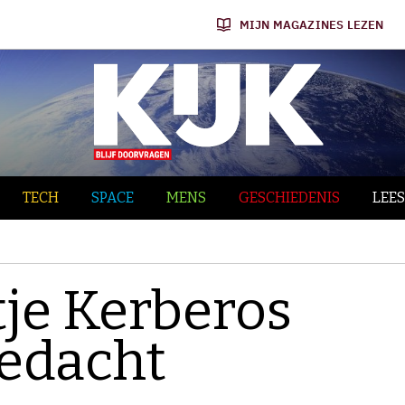
MIJN MAGAZINES LEZEN
TECH
SPACE
MENS
GESCHIEDENIS
LEES
tje Kerberos
gedacht