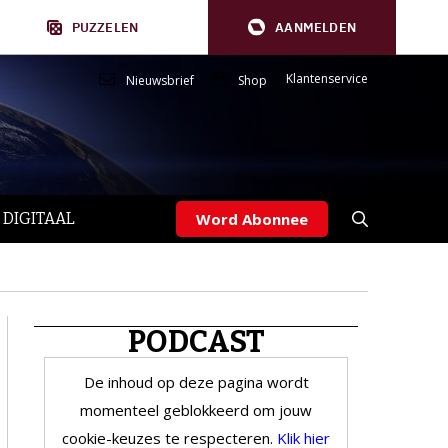
PUZZELEN
AANMELDEN
Klantenservice
Nieuwsbrief
Shop
 DIGITAAL
Word Abonnee
PODCAST
De inhoud op deze pagina wordt
momenteel geblokkeerd om jouw
cookie-keuzes te respecteren.
Klik hier