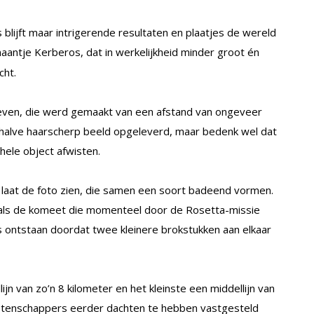
lijft maar intrigerende resultaten en plaatjes de wereld
antje Kerberos, dat in werkelijkheid minder groot én
cht.
geven, die werd gemaakt van een afstand van ongeveer
ehalve haarscherp beeld opgeleverd, maar bedenk wel dat
hele object afwisten.
o laat de foto zien, die samen een soort badeend vormen.
 als de komeet die momenteel door de Rosetta-missie
 ontstaan doordat twee kleinere brokstukken aan elkaar
jn van zo’n 8 kilometer en het kleinste een middellijn van
wetenschappers eerder dachten te hebben vastgesteld