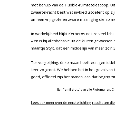
met behulp van de Hubble-ruimtetelescoop. Uit 
zwaartekracht best wat invloed uitoefent op z
om een vrij grote en zware maan ging die zo moei
In werkelijkheid blijkt Kerberos net zo veel lic
– en is hij allesbehalve uit de kluiten gewassen.
maantje Styx, dat een middellijn van maar zo’n 3
Ter vergelijking: ónze maan heeft een gemidde
keer zo groot. We hebben het in het geval van
goed, officieel zijn het manen; aan dat begrip z
Een ‘familiefoto’ van alle Plutomanen. C
Lees ook meer over de eerste lichting resultaten di