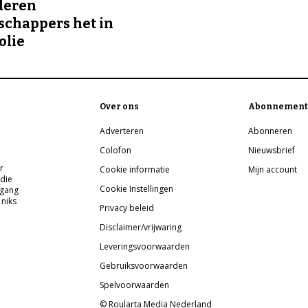
deren
chappers het in
olie
Over ons
Abonnement
Adverteren
Abonneren
Colofon
Nieuwsbrief
r
Cookie informatie
Mijn account
 die
Cookie Instellingen
pgang
 niks
Privacy beleid
Disclaimer/vrijwaring
Leveringsvoorwaarden
Gebruiksvoorwaarden
Spelvoorwaarden
© Roularta Media Nederland