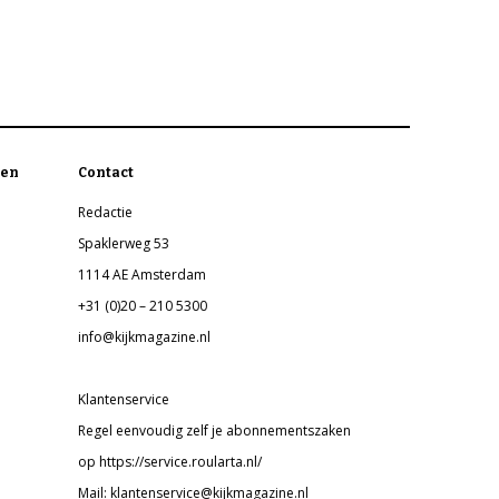
en
Contact
Redactie
Spaklerweg 53
1114 AE Amsterdam
+31 (0)20 – 210 5300
info@kijkmagazine.nl
Klantenservice
Regel eenvoudig zelf je abonnementszaken
op https://service.roularta.nl/
Mail: klantenservice@kijkmagazine.nl