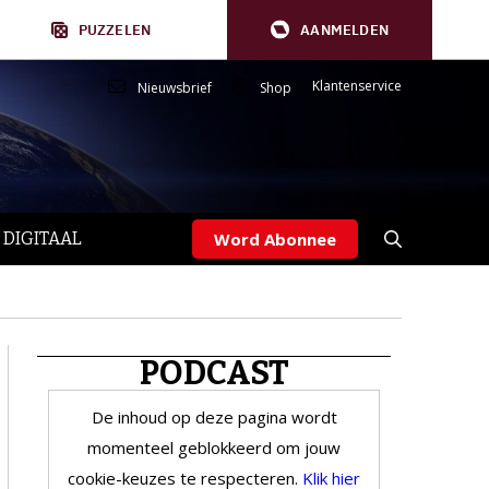
PUZZELEN
AANMELDEN
Klantenservice
Nieuwsbrief
Shop
 DIGITAAL
Word Abonnee
PODCAST
De inhoud op deze pagina wordt
momenteel geblokkeerd om jouw
cookie-keuzes te respecteren.
Klik hier