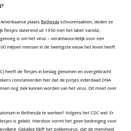
g?
 Amerikaanse plaats
schoonmaakten, deden ze
Bethesda
flesjes daterend uit 1950 met het label ‘variola’,
lig genoeg is om het virus – verantwoordelijk voor een
 300 miljoen mensen in de twintigste eeuw het leven heeft
C) heeft de flesjes in beslag genomen en overgebracht
zoekers constateerden hier dat de potjes inderdaad DNA
sen nog ziek kunnen worden van het virus. Dit moet over
ratorium in Bethesda te werken? Volgens het CDC wel. Er
 flesjes is gelekt. Hierdoor vormt het geen bedreiging voor
olking. Gelukkig blijft het pokkenvirus, dat de mensheid