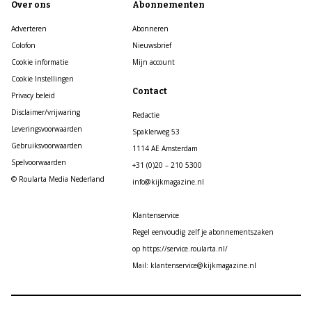
Over ons
Abonnementen
Adverteren
Abonneren
Colofon
Nieuwsbrief
Cookie informatie
Mijn account
Cookie Instellingen
Contact
Privacy beleid
Disclaimer/vrijwaring
Redactie
Leveringsvoorwaarden
Spaklerweg 53
Gebruiksvoorwaarden
1114 AE Amsterdam
Spelvoorwaarden
+31 (0)20 – 210 5300
© Roularta Media Nederland
info@kijkmagazine.nl
Klantenservice
Regel eenvoudig zelf je abonnementszaken
op https://service.roularta.nl/
Mail: klantenservice@kijkmagazine.nl