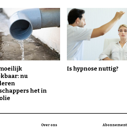
 moeilijk
Is hypnose nuttig?
kbaar: nu
deren
chappers het in
olie
Over ons
Abonnement