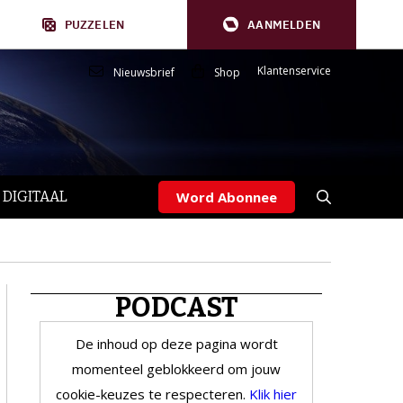
PUZZELEN
AANMELDEN
Klantenservice
Nieuwsbrief
Shop
 DIGITAAL
Word Abonnee
PODCAST
De inhoud op deze pagina wordt
momenteel geblokkeerd om jouw
cookie-keuzes te respecteren.
Klik hier