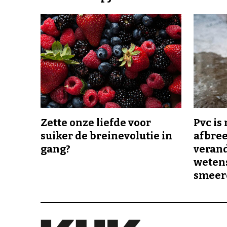
Zette onze liefde voor
Pvc is
suiker de breinevolutie in
afbree
gang?
veran
wetens
smeer