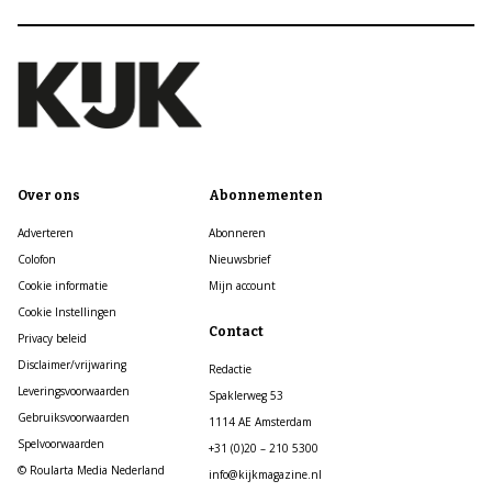
Over ons
Abonnementen
Adverteren
Abonneren
Colofon
Nieuwsbrief
Cookie informatie
Mijn account
Cookie Instellingen
Contact
Privacy beleid
Disclaimer/vrijwaring
Redactie
Leveringsvoorwaarden
Spaklerweg 53
Gebruiksvoorwaarden
1114 AE Amsterdam
Spelvoorwaarden
+31 (0)20 – 210 5300
© Roularta Media Nederland
info@kijkmagazine.nl