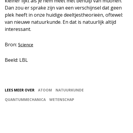
kleiner lijkt als je hem meet met behulp van muonen.
Dan zou er sprake zijn van een verschijnsel dat geen
plek heeft in onze huidige deeltjestheorieën, oftewel:
van nieuwe natuurkunde. En dat is natuurlijk altijd
interessant.
Bron:
Science
Beeld: LBL
LEES MEER OVER
ATOOM
NATUURKUNDE
QUANTUMMECHANICA
WETENSCHAP