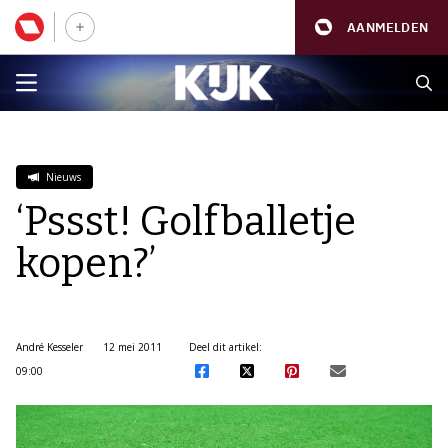
AANMELDEN
Nieuws
‘Pssst! Golfballetje
kopen?’
André Kesseler
12 mei 2011
Deel dit artikel:
09:00