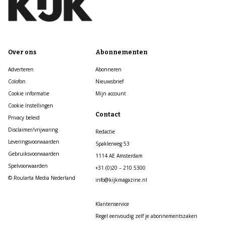
Over ons
Abonnementen
Adverteren
Abonneren
Colofon
Nieuwsbrief
Cookie informatie
Mijn account
Cookie Instellingen
Contact
Privacy beleid
Disclaimer/vrijwaring
Redactie
Leveringsvoorwaarden
Spaklerweg 53
Gebruiksvoorwaarden
1114 AE Amsterdam
Spelvoorwaarden
+31 (0)20 – 210 5300
© Roularta Media Nederland
info@kijkmagazine.nl
Klantenservice
Regel eenvoudig zelf je abonnementszaken