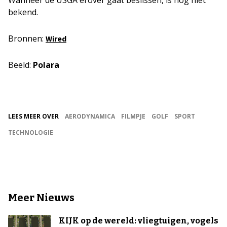
Wanneer de USGA erover gaat beslissen, is nog niet
bekend.
Bronnen:
Wired
Beeld:
Polara
LEES MEER OVER
AERODYNAMICA
FILMPJE
GOLF
SPORT
TECHNOLOGIE
Meer Nieuws
KIJK op de wereld: vliegtuigen, vogels