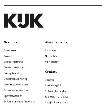
Over ons
Abonnementen
Adverteren
Abonneren
Colofon
Nieuwsbrief
Cookie informatie
Mijn account
Cookie Instellingen
Contact
Privacy beleid
Disclaimer/vrijwaring
Redactie
Leveringsvoorwaarden
Spaklerweg 53
Gebruiksvoorwaarden
1114 AE Amsterdam
Spelvoorwaarden
+31 (0)20 – 210 5300
© Roularta Media Nederland
info@kijkmagazine.nl