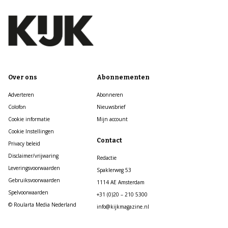
Over ons
Abonnementen
Adverteren
Abonneren
Colofon
Nieuwsbrief
Cookie informatie
Mijn account
Cookie Instellingen
Contact
Privacy beleid
Disclaimer/vrijwaring
Redactie
Leveringsvoorwaarden
Spaklerweg 53
Gebruiksvoorwaarden
1114 AE Amsterdam
Spelvoorwaarden
+31 (0)20 – 210 5300
© Roularta Media Nederland
info@kijkmagazine.nl