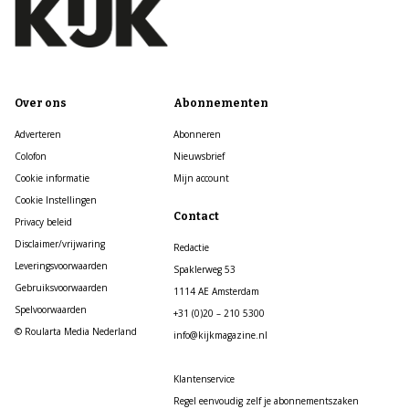
Over ons
Abonnementen
Adverteren
Abonneren
Colofon
Nieuwsbrief
Cookie informatie
Mijn account
Cookie Instellingen
Contact
Privacy beleid
Disclaimer/vrijwaring
Redactie
Leveringsvoorwaarden
Spaklerweg 53
Gebruiksvoorwaarden
1114 AE Amsterdam
Spelvoorwaarden
+31 (0)20 – 210 5300
© Roularta Media Nederland
info@kijkmagazine.nl
Klantenservice
Regel eenvoudig zelf je abonnementszaken