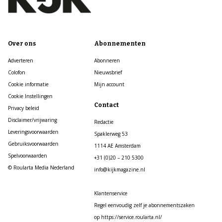
Over ons
Abonnementen
Adverteren
Abonneren
Colofon
Nieuwsbrief
Cookie informatie
Mijn account
Cookie Instellingen
Contact
Privacy beleid
Disclaimer/vrijwaring
Redactie
Leveringsvoorwaarden
Spaklerweg 53
Gebruiksvoorwaarden
1114 AE Amsterdam
Spelvoorwaarden
+31 (0)20 – 210 5300
© Roularta Media Nederland
info@kijkmagazine.nl
Klantenservice
Regel eenvoudig zelf je abonnementszaken
op https://service.roularta.nl/