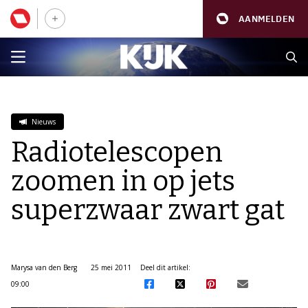
AANMELDEN
Nieuws
Radiotelescopen
zoomen in op jets
superzwaar zwart gat
Marysa van den Berg
25 mei 2011
Deel dit artikel:
09:00