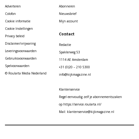
Adverteren
Abonneren
Colofon
Nieuwsbrief
Cookie informatie
Mijn account
Cookie Instellingen
Contact
Privacy beleid
Disclaimer/vrijwaring
Redactie
Leveringsvoorwaarden
Spaklerweg 53
Gebruiksvoorwaarden
1114 AE Amsterdam
Spelvoorwaarden
+31 (0)20 – 210 5300
© Roularta Media Nederland
info@kijkmagazine.nl
Klantenservice
Regel eenvoudig zelf je abonnementszaken
op https://service.roularta.nl/
Mail: klantenservice@kijkmagazine.nl