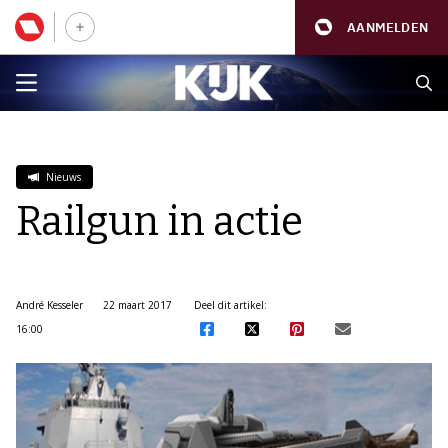
AANMELDEN
Nieuws
Railgun in actie
André Kesseler
22 maart 2017
Deel dit artikel:
16:00