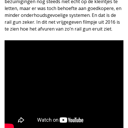
bezuinigingen nog steeds niet echt op de kleintjes te
letten, maar er was toch behoefte aan goedkopere, en
minder onderhoudsgevoelige systemen. En dat is de
rail gun zeker. In dit net vrijgegeven filmpje uit 2016 is
te zien hoe het afvuren van zo’n rail gun eruit ziet.