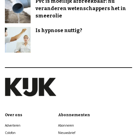
Pvc is moeilijk afbreekbaar: nu
veranderen wetenschappers het in
smeerolie
Is hypnose nuttig?
Over ons
Abonnementen
Adverteren
Abonneren
Colofon
Nieuwsbrief