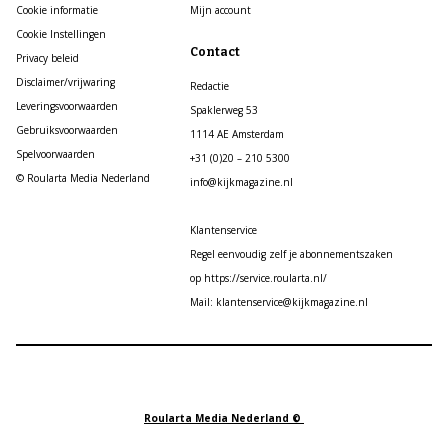
Cookie informatie
Mijn account
Cookie Instellingen
Contact
Privacy beleid
Disclaimer/vrijwaring
Redactie
Leveringsvoorwaarden
Spaklerweg 53
Gebruiksvoorwaarden
1114 AE Amsterdam
Spelvoorwaarden
+31 (0)20 – 210 5300
© Roularta Media Nederland
info@kijkmagazine.nl
Klantenservice
Regel eenvoudig zelf je abonnementszaken
op https://service.roularta.nl/
Mail: klantenservice@kijkmagazine.nl
Roularta Media Nederland ©