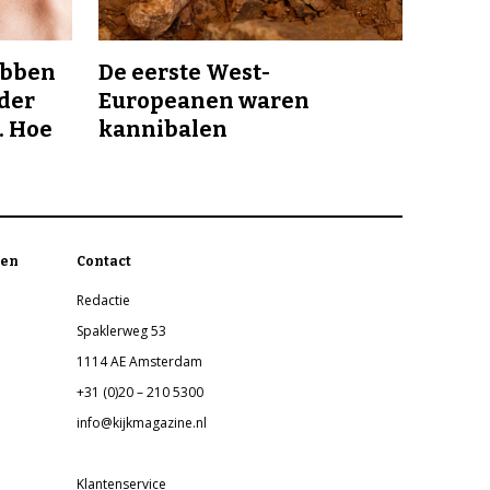
ebben
De eerste West-
nder
Europeanen waren
. Hoe
kannibalen
en
Contact
Redactie
Spaklerweg 53
1114 AE Amsterdam
+31 (0)20 – 210 5300
info@kijkmagazine.nl
Klantenservice