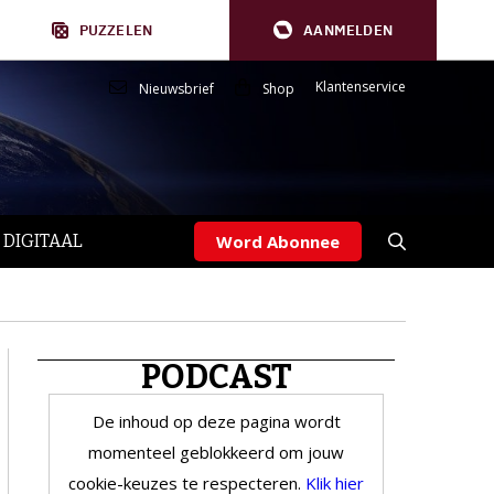
PUZZELEN
AANMELDEN
Klantenservice
Nieuwsbrief
Shop
 DIGITAAL
Word Abonnee
PODCAST
De inhoud op deze pagina wordt
momenteel geblokkeerd om jouw
cookie-keuzes te respecteren.
Klik hier