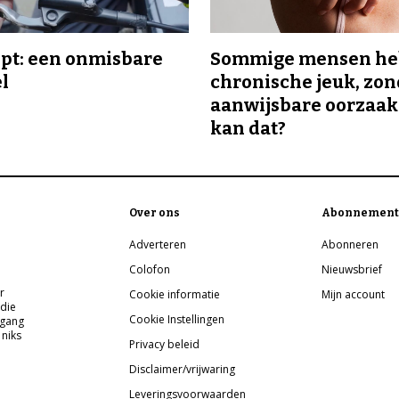
ipt: een onmisbare
Sommige mensen h
el
chronische jeuk, zo
aanwijsbare oorzaak
kan dat?
Over ons
Abonnement
Adverteren
Abonneren
Colofon
Nieuwsbrief
r
Cookie informatie
Mijn account
 die
Cookie Instellingen
pgang
 niks
Privacy beleid
Disclaimer/vrijwaring
Leveringsvoorwaarden