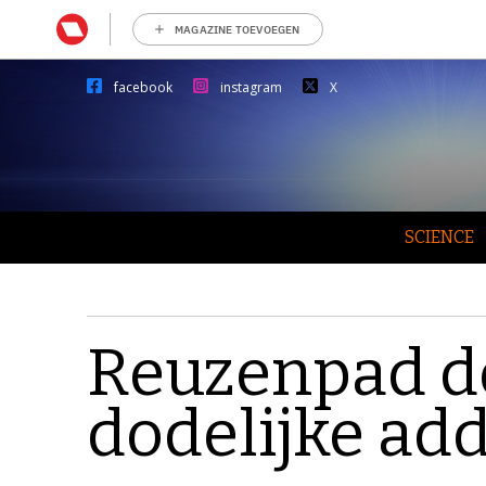
MAGAZINE TOEVOEGEN
facebook
instagram
X
SCIENCE
Reuzenpad do
dodelijke ad