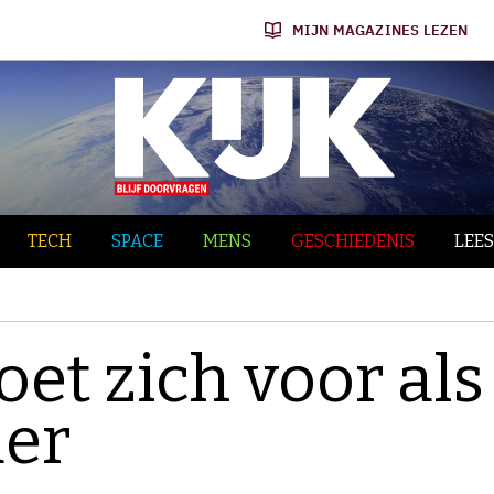
MIJN MAGAZINES LEZEN
TECH
SPACE
MENS
GESCHIEDENIS
LEES
et zich voor als
der