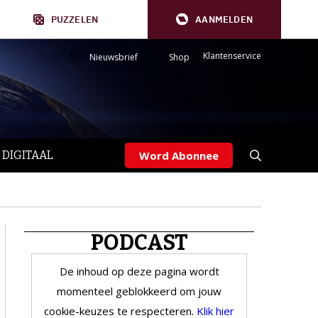
PUZZELEN
AANMELDEN
Klantenservice
Nieuwsbrief
Shop
 DIGITAAL
Word Abonnee
PODCAST
De inhoud op deze pagina wordt
momenteel geblokkeerd om jouw
cookie-keuzes te respecteren.
Klik hier