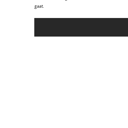
gaat.
Oké, helemaal vlekkeloos gaat het nog niet. Bo