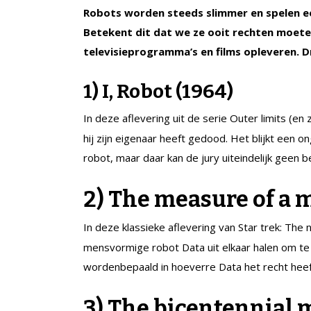
Robots worden steeds slimmer en spelen ee
Betekent dit dat we ze ooit rechten moet
televisieprogramma’s en films opleveren. D
1) I, Robot
(1964)
In deze aflevering uit de serie
Outer
l
imits
(en 
hij zijn eigenaar heeft gedood. Het blijkt een o
robot, maar daar kan de jury uiteindelijk gee
2) The measure of a 
In deze klassieke
aflevering van
Star
t
rek: The
mensvormige robot Data uit elkaar halen om te 
worden
bepaald
in hoeverre Data het recht heef
3) The
b
icentennial