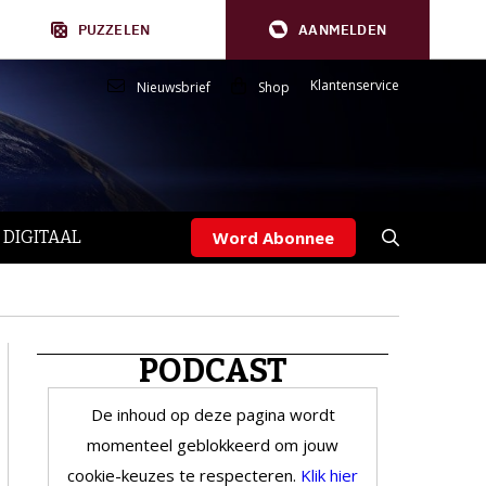
PUZZELEN
AANMELDEN
Klantenservice
Nieuwsbrief
Shop
 DIGITAAL
Word Abonnee
PODCAST
De inhoud op deze pagina wordt
momenteel geblokkeerd om jouw
cookie-keuzes te respecteren.
Klik hier