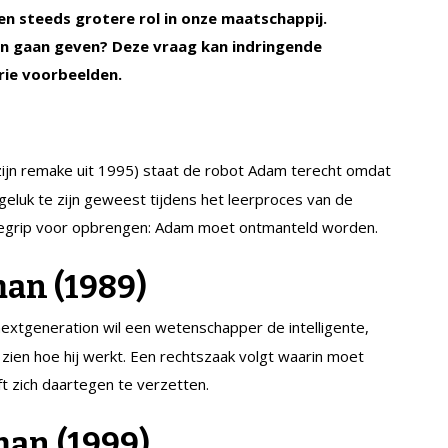
n steeds grotere rol in onze maatschappij.
en gaan geven?
Deze vraag kan indringende
rie voorbeelden.
zijn remake uit 1995) staat de robot Adam terecht omdat
ngeluk te zijn geweest tijdens het leerproces van de
n begrip voor opbrengen: Adam moet ontmanteld worden.
man
(1989)
n
ext
g
eneration
wil een wetenschapper de intelligente,
zien hoe hij werkt. Een rechtszaak volgt waarin moet
t zich daartegen te verzetten.
m
an
(1999)