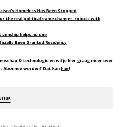
ncisco’s Homeless Has Been Stopped
for the real political game changer: robots with
tizenship helps no one
Officially Been Granted Residency
enschap & technologie en wil je hier graag meer over
r. Abonnee worden? Dat kan
!
hier
.
AUTEUR
TICA
TECHNOLOGIE
UITGELICHT