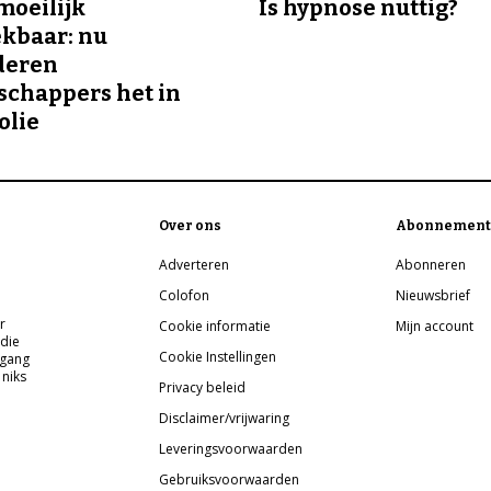
 moeilijk
Is hypnose nuttig?
kbaar: nu
deren
chappers het in
olie
Over ons
Abonnement
Adverteren
Abonneren
Colofon
Nieuwsbrief
r
Cookie informatie
Mijn account
 die
Cookie Instellingen
pgang
 niks
Privacy beleid
Disclaimer/vrijwaring
Leveringsvoorwaarden
Gebruiksvoorwaarden