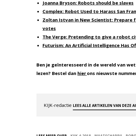
Joanna Bryson: Robots should be slaves
Complex: Robot Used to Harass San Fra
Zoltan Istvan in New Scientist: Prepare 
votes
The Verge: Pretending to give a robot ci
Futurism: An Artificial Intelligence Has 
Ben je geïnteresseerd in de wereld van wet
lezen? Bestel dan
ons nieuwste numme
hier
KIJK-redactie
LEES ALLE ARTIKELEN VAN DEZE 
LEES MEER OVER
KIJK 4-2018
MAATSCHAPPIJ
ROBO