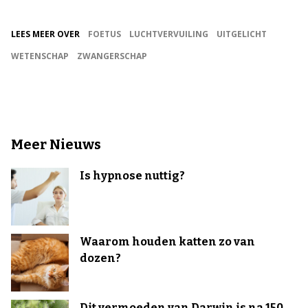
LEES MEER OVER
FOETUS
LUCHTVERVUILING
UITGELICHT
WETENSCHAP
ZWANGERSCHAP
Meer Nieuws
Is hypnose nuttig?
Waarom houden katten zo van
dozen?
Dit vermoeden van Darwin is na 150