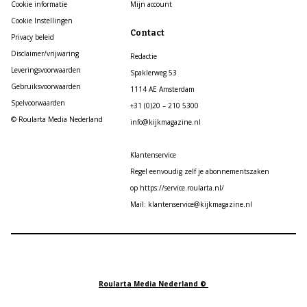
Cookie informatie
Mijn account
Cookie Instellingen
Contact
Privacy beleid
Disclaimer/vrijwaring
Redactie
Leveringsvoorwaarden
Spaklerweg 53
Gebruiksvoorwaarden
1114 AE Amsterdam
Spelvoorwaarden
+31 (0)20 – 210 5300
© Roularta Media Nederland
info@kijkmagazine.nl
Klantenservice
Regel eenvoudig zelf je abonnementszaken
op https://service.roularta.nl/
Mail: klantenservice@kijkmagazine.nl
Roularta Media Nederland ©