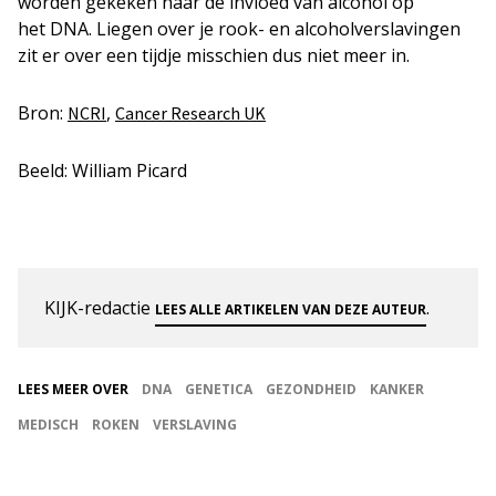
worden gekeken naar de invloed van alcohol op
het DNA. Liegen over je rook- en alcoholverslavingen
zit er over een tijdje misschien dus niet meer in.
Bron:
,
NCRI
Cancer Research UK
Beeld: William Picard
KIJK-redactie
.
LEES ALLE ARTIKELEN VAN DEZE AUTEUR
LEES MEER OVER
DNA
GENETICA
GEZONDHEID
KANKER
MEDISCH
ROKEN
VERSLAVING