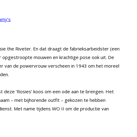
mmy’s
sie the Riveter. En dat draagt de fabrieksarbeidster (een
haar opgestroopte mouwen en krachtige pose ook uit. De
r van de powervrouw verscheen in 1943 om het moreel
den.
st deze ‘Rosies’ koos om een ode aan te brengen. Het
 naam – met bijhorende outfit – gekozen te hebben
ienst. Met name tijdens WO II om de productie van