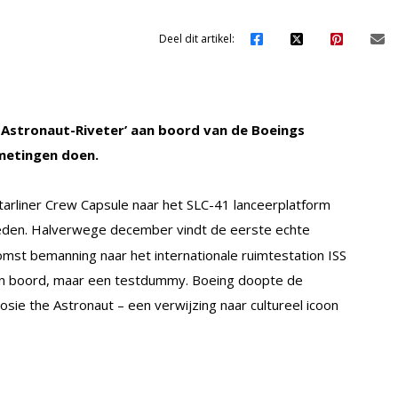
Deel dit artikel:
Astronaut-Riveter’ aan boord van de Boeings
metingen doen.
rliner Crew Capsule naar het SLC-41 lanceerplatform
reden. Halverwege december vindt de eerste echte
komst bemanning naar het internationale ruimtestation ISS
n boord, maar een testdummy. Boeing doopte de
ie the Astronaut – een verwijzing naar cultureel icoon