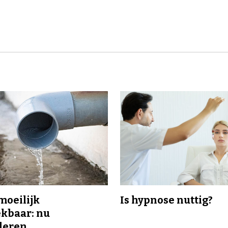
 moeilijk
Is hypnose nuttig?
kbaar: nu
deren