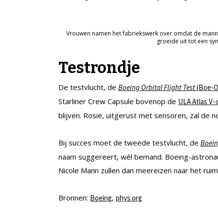
Vrouwen namen het fabriekswerk over omdat de mannen
groeide uit tot een s
Testrondje
De testvlucht, de
Boeing Orbital Flight Test
(Boe-O
Starliner Crew Capsule bovenop de
ULA Atlas V
–
blijven. Rosie, uitgerust met sensoren, zal de 
Bij succes moet de tweede testvlucht, de
Boein
naam suggereert, wél bemand. Boeing-astronau
Nicole Mann zullen dan meereizen naar het ruim
Bronnen:
,
Boeing
phys.org