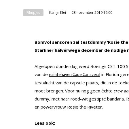
Filmpjes
Karlijn Klei
23 november 2019 16:00
Bomvol sensoren zal testdummy ‘Rosie the 
Starliner halverwege december de nodige 
Afgelopen donderdag werd Boeings CST-100 Sta
van de
in Florida ge
ruimtehaven Cape Canaveral
testvlucht van de capsule plaats, die in de toe
moet brengen. Voor nu nog geen échte
crew
aa
dummy, met haar rood-wit gestipte bandana, Ros
en powervrouw Rosie the Riveter.
Lees ook: