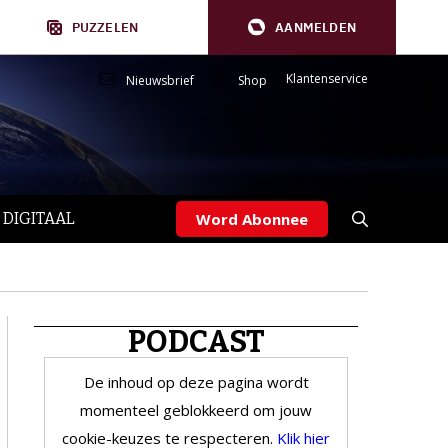
PUZZELEN
AANMELDEN
Klantenservice
Nieuwsbrief
Shop
 DIGITAAL
Word Abonnee
PODCAST
De inhoud op deze pagina wordt
momenteel geblokkeerd om jouw
cookie-keuzes te respecteren.
Klik hier