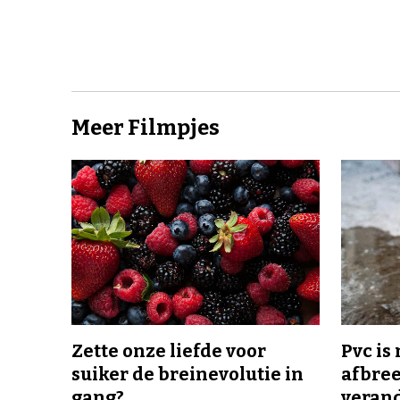
Meer Filmpjes
Zette onze liefde voor
Pvc is
suiker de breinevolutie in
afbree
gang?
veran