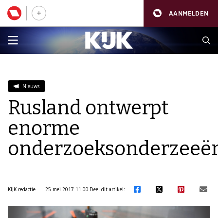
AANMELDEN
Nieuws
Rusland ontwerpt
enorme
onderzoeksonderzeeë
KIJK-redactie
25 mei 2017 11:00
Deel dit artikel: