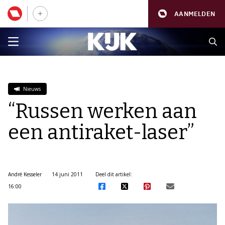
AANMELDEN
Nieuws
“Russen werken aan
een antiraket-laser”
André Kesseler
14 juni 2011
Deel dit artikel:
16:00