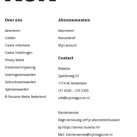
Over ons
Abonnementen
Adverteren
Abonneren
Colofon
Nieuwsbrief
Cookie informatie
Mijn account
Cookie Instellingen
Contact
Privacy beleid
Disclaimer/vrijwaring
Redactie
Leveringsvoorwaarden
Spaklerweg 53
Gebruiksvoorwaarden
1114 AE Amsterdam
Spelvoorwaarden
+31 (0)20 – 210 5300
© Roularta Media Nederland
info@kijkmagazine.nl
Klantenservice
Regel eenvoudig zelf je abonnementszaken
op https://service.roularta.nl/
Mail: klantenservice@kijkmagazine.nl