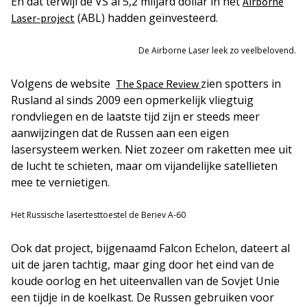
En dat terwijl de VS al 5,2 miljard dollar in het
Airborne
(ABL) hadden geïnvesteerd.
Laser-project
De Airborne Laser leek zo veelbelovend.
Volgens de website
zien spotters in
The Space Review
Rusland al sinds 2009 een opmerkelijk vliegtuig
rondvliegen en de laatste tijd zijn er steeds meer
aanwijzingen dat de Russen aan een eigen
lasersysteem werken. Niet zozeer om raketten mee uit
de lucht te schieten, maar om vijandelijke satellieten
mee te vernietigen.
Het Russische lasertesttoestel de Beriev A-60
Ook dat project, bijgenaamd Falcon Echelon, dateert al
uit de jaren tachtig, maar ging door het eind van de
koude oorlog en het uiteenvallen van de Sovjet Unie
een tijdje in de koelkast. De Russen gebruiken voor