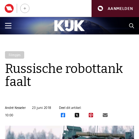
AANMELDEN
Filmpjes
Russische robottank
faalt
André Kesseler
23 juni 2018
Deel dit artikel:
10:00