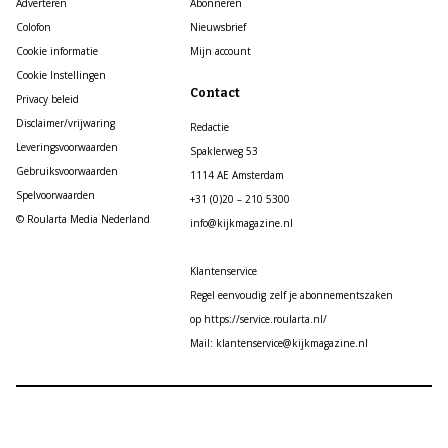
Adverteren
Abonneren
Colofon
Nieuwsbrief
Cookie informatie
Mijn account
Cookie Instellingen
Contact
Privacy beleid
Disclaimer/vrijwaring
Redactie
Leveringsvoorwaarden
Spaklerweg 53
Gebruiksvoorwaarden
1114 AE Amsterdam
Spelvoorwaarden
+31 (0)20 – 210 5300
© Roularta Media Nederland
info@kijkmagazine.nl
Klantenservice
Regel eenvoudig zelf je abonnementszaken
op https://service.roularta.nl/
Mail: klantenservice@kijkmagazine.nl