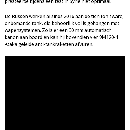
presteerde tijdens een test in Syrië niet optimaal.
De Russen werken al sinds 2016 aan de tien ton zware,
onbemande tank, die behoorlijk vol is gehangen met
wapensystemen. Zo is er een 30 mm automatisch
kanon aan boord en kan hij bovendien vier 9M120-1
Ataka geleide anti-tankraketten afvuren.