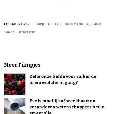
LEES MEER OVER
FILMPJE
MILITAIR
ONBEMAND
RUSLAND
TANKS
UITGELICHT
Meer Filmpjes
Zette onze liefde voor suiker de
breinevolutie in gang?
Pvc is moeilijk afbreekbaar: nu
veranderen wetenschappers het in
smeerolie