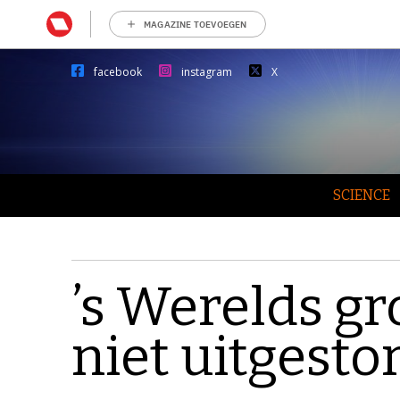
MAGAZINE TOEVOEGEN
facebook
instagram
X
SCIENCE
’s Werelds gr
niet uitgesto