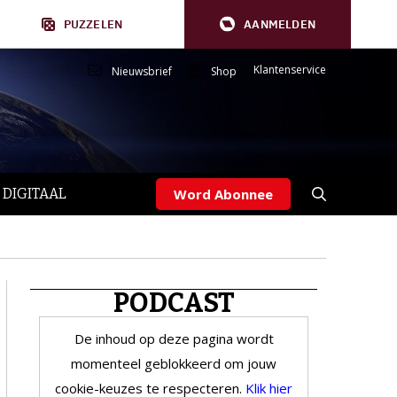
PUZZELEN
AANMELDEN
Klantenservice
Nieuwsbrief
Shop
 DIGITAAL
Word Abonnee
PODCAST
De inhoud op deze pagina wordt
momenteel geblokkeerd om jouw
cookie-keuzes te respecteren.
Klik hier