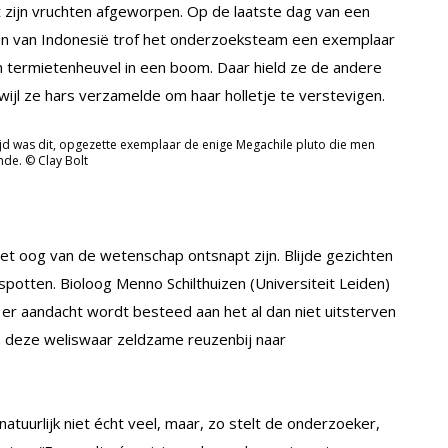
t zijn vruchten afgeworpen. Op de laatste dag van een
nden van Indonesië trof het onderzoeksteam een exemplaar
n termietenheuvel in een boom. Daar hield ze de andere
wijl ze hars verzamelde om haar holletje te verstevigen.
jd was dit, opgezette exemplaar de enige Megachile pluto die men
nde. © Clay Bolt
het oog van de wetenschap ontsnapt zijn. Blijde gezichten
potten. Bioloog Menno Schilthuizen (Universiteit Leiden)
t er aandacht wordt besteed aan het al dan niet uitsterven
k is deze weliswaar zeldzame reuzenbij naar
atuurlijk niet écht veel, maar, zo stelt de onderzoeker,