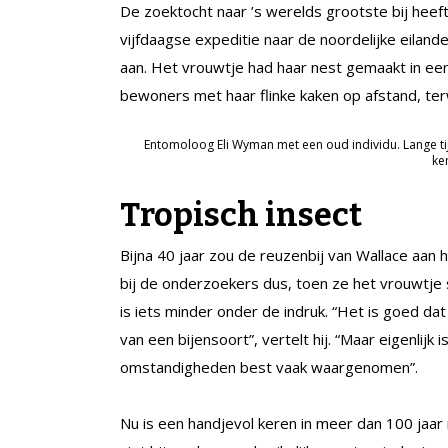
De zoektocht naar ’s werelds grootste bij heef
vijfdaagse expeditie naar de noordelijke eila
aan. Het vrouwtje had haar nest gemaakt in ee
bewoners met haar flinke kaken op afstand, ter
Entomoloog Eli Wyman met een oud individu. Lange ti
ke
Tropisch insect
Bijna 40 jaar zou de reuzenbij van Wallace aan 
bij de onderzoekers dus, toen ze het vrouwtje s
is iets minder onder de indruk. “Het is goed da
van een bijensoort”, vertelt hij. “Maar eigenlij
omstandigheden best vaak waargenomen”.
Nu is een handjevol keren in meer dan 100 jaar n