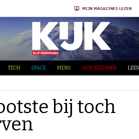
MIJN MAGAZINES LEZEN
TECH
SPACE
MENS
GESCHIEDENIS
LEES
ootste bij toch
rven