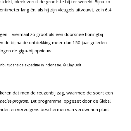
tdekt, bleek veruit de grootste bij ter wereld. Bijna zo
centimeter lang én, als hij zijn vleugels uitvouwt, zo’n 6,4
gen – viermaal zo groot als een doorsnee honingbij –
een de bij na de ontdekking meer dan 150 jaar geleden
logen de giga-bij opnieuw.
ij tijdens de expeditie in Indonesië. © Clay Bolt
 keren dat men de reuzenbij zag, waarmee de soort een
.
Dit programma, opgezet door de
 Species-program
Global
 vinden en vervolgens beschermen van verdwenen plant-