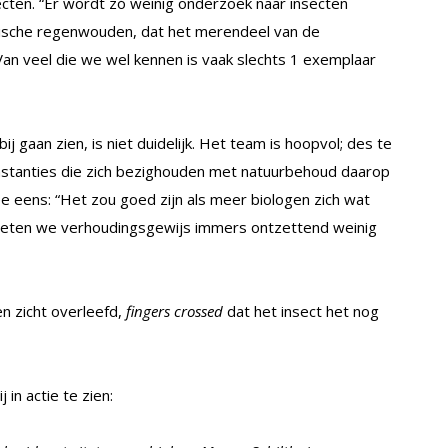
secten. “Er wordt zó weinig onderzoek naar insecten
opische regenwouden, dat het merendeel van de
 Van veel die we wel kennen is vaak slechts 1 exemplaar
 gaan zien, is niet duidelijk. Het team is hoopvol; des te
nstanties die zich bezighouden met natuurbehoud daarop
ee eens: “Het zou goed zijn als meer biologen zich wat
weten we verhoudingsgewijs immers ontzettend weinig
ten zicht overleefd,
fingers crossed
dat het insect het nog
 in actie te zien: