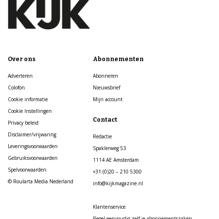
Over ons
Abonnementen
Adverteren
Abonneren
Colofon
Nieuwsbrief
Cookie informatie
Mijn account
Cookie Instellingen
Contact
Privacy beleid
Disclaimer/vrijwaring
Redactie
Leveringsvoorwaarden
Spaklerweg 53
Gebruiksvoorwaarden
1114 AE Amsterdam
Spelvoorwaarden
+31 (0)20 – 210 5300
© Roularta Media Nederland
info@kijkmagazine.nl
Klantenservice
Regel eenvoudig zelf je abonnementszaken