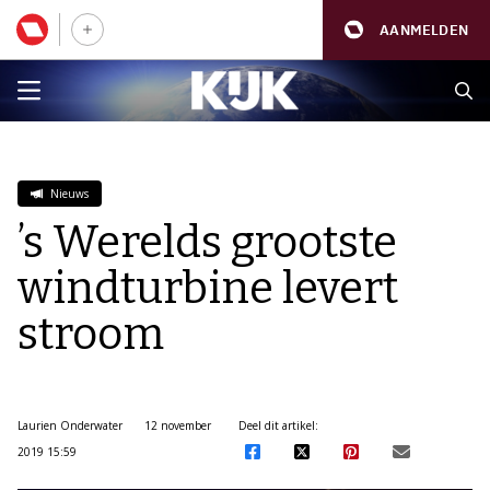
AANMELDEN
Nieuws
’s Werelds grootste
windturbine levert
stroom
Laurien Onderwater
12 november
Deel dit artikel:
2019 15:59