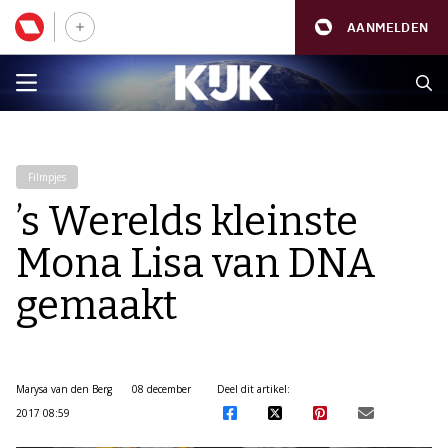
AANMELDEN
Filmpjes
’s Werelds kleinste
Mona Lisa van DNA
gemaakt
Marysa van den Berg
08 december
Deel dit artikel:
2017 08:59