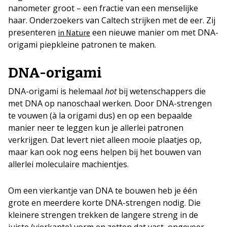
nanometer groot – een fractie van een menselijke
haar. Onderzoekers van Caltech strijken met de eer. Zij
presenteren
een nieuwe manier om met DNA-
in Nature
origami piepkleine patronen te maken.
DNA-origami
DNA-origami is helemaal
hot
bij wetenschappers die
met DNA op nanoschaal werken. Door DNA-strengen
te vouwen (à la origami dus) en op een bepaalde
manier neer te leggen kun je allerlei patronen
verkrijgen. Dat levert niet alleen mooie plaatjes op,
maar kan ook nog eens helpen bij het bouwen van
allerlei moleculaire machientjes.
Om een vierkantje van DNA te bouwen heb je één
grote en meerdere korte DNA-strengen nodig. Die
kleinere strengen trekken de langere streng in de
juiste (vierkante) vorm en zetten dat vast, ongeveer