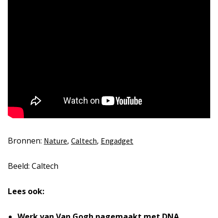
Bronnen:
,
,
Nature
Caltech
Engadget
Beeld: Caltech
Lees ook:
Werk van Van Gogh nagemaakt met DNA