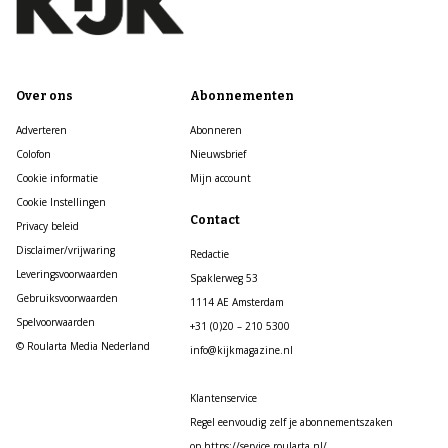
Over ons
Abonnementen
Adverteren
Abonneren
Colofon
Nieuwsbrief
Cookie informatie
Mijn account
Cookie Instellingen
Contact
Privacy beleid
Disclaimer/vrijwaring
Redactie
Leveringsvoorwaarden
Spaklerweg 53
Gebruiksvoorwaarden
1114 AE Amsterdam
Spelvoorwaarden
+31 (0)20 – 210 5300
© Roularta Media Nederland
info@kijkmagazine.nl
Klantenservice
Regel eenvoudig zelf je abonnementszaken
op https://service.roularta.nl/