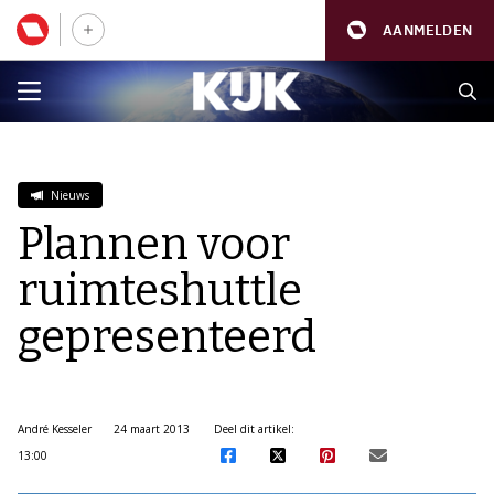
AANMELDEN
Nieuws
Plannen voor
ruimteshuttle
gepresenteerd
André Kesseler
24 maart 2013
Deel dit artikel:
13:00