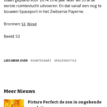
staan gepland voor 2014. Drie jaar later wil S3 al de
eerste ruimtevlucht uitvoeren. En dat vanaf een nog te
bouwen Spaceport in het Zwitserse Payerne.
Bronnen:
,
S3
Wired
Beeld: S3
LEES MEER OVER
RUIMTEVAART
SPACESHUTTLE
Meer Nieuws
Picture Perfect: de zon in ongekende