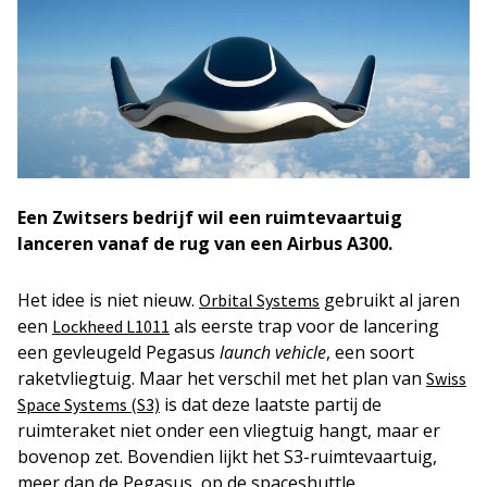
Een Zwitsers bedrijf wil een ruimtevaartuig
lanceren vanaf de rug van een Airbus A300.
Het idee is niet nieuw.
gebruikt al jaren
Orbital Systems
een
als eerste trap voor de lancering
Lockheed L1011
een gevleugeld Pegasus
launch vehicle
, een soort
raketvliegtuig. Maar het verschil met het plan van
Swiss
is dat deze laatste partij de
Space Systems (S3)
ruimteraket niet onder een vliegtuig hangt, maar er
bovenop zet. Bovendien lijkt het S3-ruimtevaartuig,
meer dan de Pegasus, op de spaceshuttle.