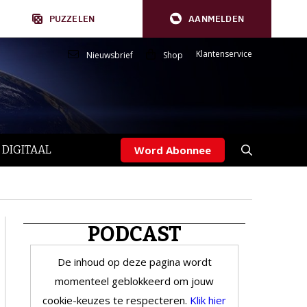
PUZZELEN
AANMELDEN
Klantenservice
Nieuwsbrief
Shop
 DIGITAAL
Word Abonnee
PODCAST
De inhoud op deze pagina wordt
momenteel geblokkeerd om jouw
cookie-keuzes te respecteren.
Klik hier