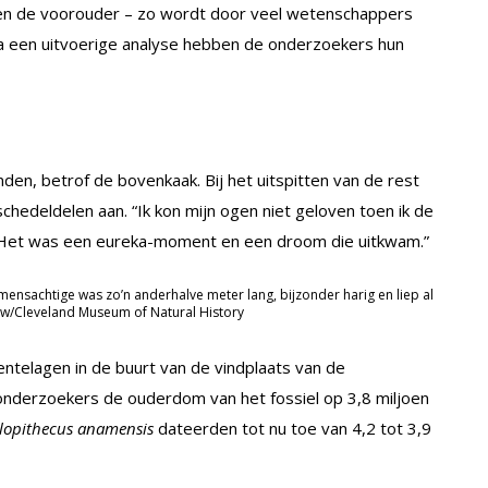
n de voorouder – zo wordt door veel wetenschappers
a een uitvoerige analyse hebben de onderzoekers hun
en, betrof de bovenkaak. Bij het uitspitten van de rest
hedeldelen aan. “Ik kon mijn ogen niet geloven toen ik de
. “Het was een eureka-moment en een droom die uitkwam.”
mensachtige was zo’n anderhalve meter lang, bijzonder harig en liep al
w/Cleveland Museum of Natural History
entelagen in de buurt van de vindplaats van de
 onderzoekers de ouderdom van het fossiel op 3,8 miljoen
lopithecus anamensis
dateerden tot nu toe van 4,2 tot 3,9