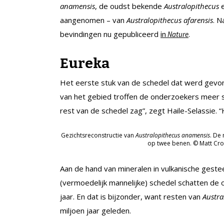
anamensis
, de oudst bekende
Australopithecus
e
aangenomen – van
Australopithecus afarensis
. N
bevindingen nu gepubliceerd
.
in
Nature
Eureka
Het eerste stuk van de schedel dat werd gevond
van het gebied troffen de onderzoekers meer sc
rest van de schedel zag”, zegt Haile-Selassie
Gezichtsreconstructie van
Australopithecus anamensis
. De 
op twee benen. © Matt Cro
Aan de hand van mineralen in vulkanische geste
(vermoedelijk mannelijke) schedel schatten de
jaar. En dat is bijzonder, want resten van
Austra
miljoen jaar geleden.