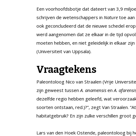
Een voorhoofdsbotje dat dateert van 3,9 miljo
schrijven de wetenschappers in
Nature
toe aan
ook geconcludeerd dat de nieuwe schedel erop
werd aangenomen dat ze elkaar in de tijd opvolg
moeten hebben, en niet geleidelijk in elkaar zi
(Universiteit van Uppsala).
Vraagtekens
Paleontoloog Nico van Straalen (Vrije Universite
zijn geweest tussen
A. anamensis
en
A. afarensi
dezelfde regio hebben geleefd, wat veroorzaa
soorten ontstaan, red.)?”, zegt Van Straalen. “
habitatgebruik? En zijn zulke verschillen groot
Lars van den Hoek Ostende, paleontoloog bij he