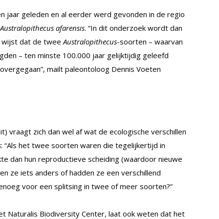
en jaar geleden en al eerder werd gevonden in de regio
Australopithecus afarensis
. “In dit onderzoek wordt dan
 wijst dat de twee
Australopithecus
-soorten – waarvan
den – ten minste 100.000 jaar gelijktijdig geleefd
jn overgegaan”, mailt paleontoloog Dennis Voeten
it) vraagt zich dan wel af wat de ecologische verschillen
s
: “Als het twee soorten waren die tegelijkertijd in
kte dan hun reproductieve scheiding (waardoor nieuwe
Aten ze iets anders of hadden ze een verschillend
 genoeg voor een splitsing in twee of meer soorten?”
t Naturalis Biodiversity Center, laat ook weten dat het