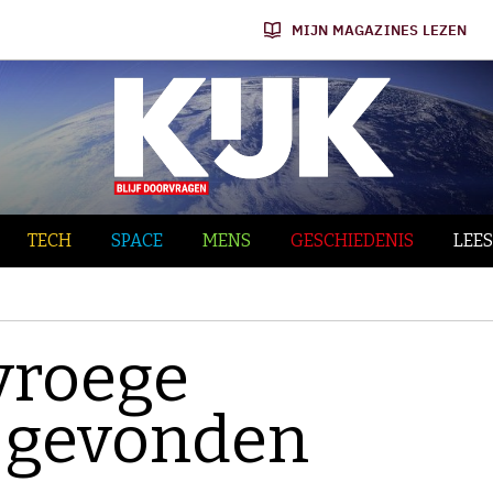
MIJN MAGAZINES LEZEN
TECH
SPACE
MENS
GESCHIEDENIS
LEES
vroege
 gevonden