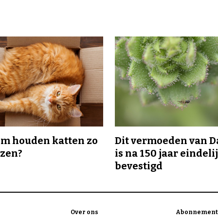
m houden katten zo
Dit vermoeden van 
ozen?
is na 150 jaar eindeli
bevestigd
Over ons
Abonnement