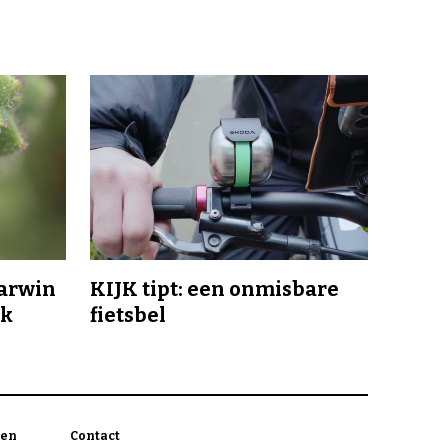
Darwin
KIJK tipt: een onmisbare
jk
fietsbel
en
Contact