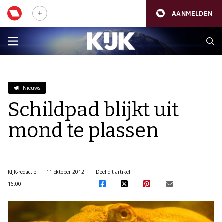
AANMELDEN
Nieuws
Schildpad blijkt uit
mond te plassen
KIJK-redactie
11 oktober 2012
Deel dit artikel:
16:00