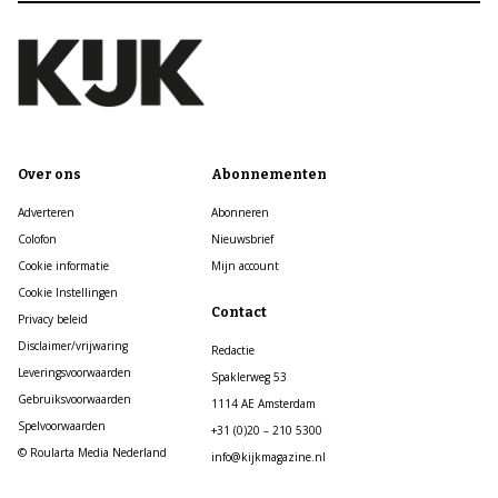
Over ons
Abonnementen
Adverteren
Abonneren
Colofon
Nieuwsbrief
Cookie informatie
Mijn account
Cookie Instellingen
Contact
Privacy beleid
Disclaimer/vrijwaring
Redactie
Leveringsvoorwaarden
Spaklerweg 53
Gebruiksvoorwaarden
1114 AE Amsterdam
Spelvoorwaarden
+31 (0)20 – 210 5300
© Roularta Media Nederland
info@kijkmagazine.nl