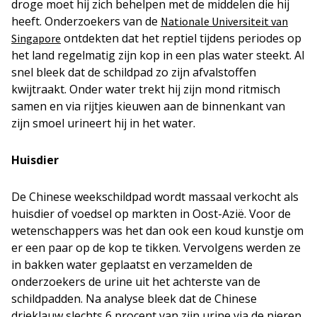
droge moet hij zich behelpen met de middelen die hij
heeft. Onderzoekers van de
Nationale Universiteit van
ontdekten dat het reptiel tijdens periodes op
Singapore
het land regelmatig zijn kop in een plas water steekt. Al
snel bleek dat de schildpad zo zijn afvalstoffen
kwijtraakt. Onder water trekt hij zijn mond ritmisch
samen en via rijtjes kieuwen aan de binnenkant van
zijn smoel urineert hij in het water.
Huisdier
De Chinese weekschildpad wordt massaal verkocht als
huisdier of voedsel op markten in Oost-Azië. Voor de
wetenschappers was het dan ook een koud kunstje om
er een paar op de kop te tikken. Vervolgens werden ze
in bakken water geplaatst en verzamelden de
onderzoekers de urine uit het achterste van de
schildpadden. Na analyse bleek dat de Chinese
drieklauw slechts 6 procent van zijn urine via de nieren