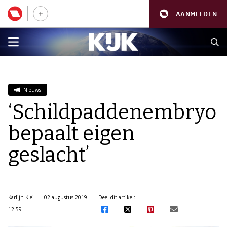
AANMELDEN
Nieuws
‘Schildpaddenembryo
bepaalt eigen
geslacht’
Karlijn Klei
02 augustus 2019
Deel dit artikel:
12:59