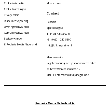
Cookie informatie
Mijn account
Cookie Instellingen
Contact
Privacy beleid
Disclaimer/vrijwaring
Redactie
Leveringsvoorwaarden
Spaklerweg 53
Gebruiksvoorwaarden
1114 AE Amsterdam
Spelvoorwaarden
+31 (0)20 – 210 5300
© Roularta Media Nederland
info@kijkmagazine.nl
Klantenservice
Regel eenvoudig zelf je abonnementszaken
op https://service.roularta.nl/
Mail: klantenservice@kijkmagazine.nl
Roularta Media Nederland ©