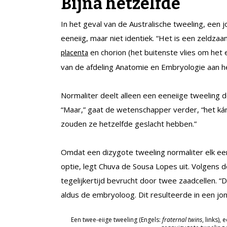
Bíjna hetzelfde
In het geval van de Australische tweeling, een j
eeneiig, maar niet identiek. “Het is een zeldz
en chorion (het buitenste vlies om het
placenta
van de afdeling Anatomie en Embryologie aan 
Normaliter deelt alleen een eeneiige tweeling 
“Maar,” gaat de wetenschapper verder, “het kán
zouden ze hetzelfde geslacht hebben.”
Omdat een dizygote tweeling normaliter elk een 
optie, legt Chuva de Sousa Lopes uit. Volgens d
tegelijkertijd bevrucht door twee zaadcellen.
aldus de embryoloog. Dit resulteerde in een jon
Een twee-eiige tweeling (Engels:
fraternal twins
, links),