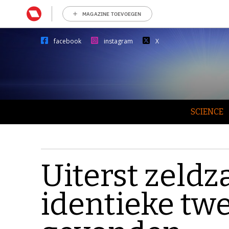
MAGAZINE TOEVOEGEN
facebook
instagram
X
SCIENCE
Uiterst zeld
identieke twe