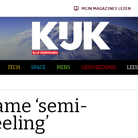
MIJN MAGAZINES LEZEN
TECH
SPACE
MENS
GESCHIEDENIS
LEES
zame ‘semi-
eling’