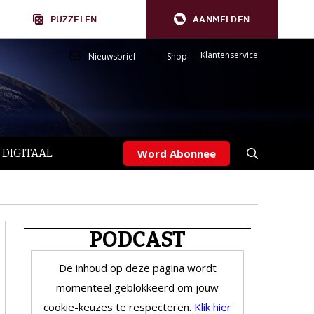
PUZZELEN
AANMELDEN
Klantenservice
Nieuwsbrief
Shop
 DIGITAAL
Word Abonnee
PODCAST
De inhoud op deze pagina wordt
momenteel geblokkeerd om jouw
cookie-keuzes te respecteren.
Klik hier