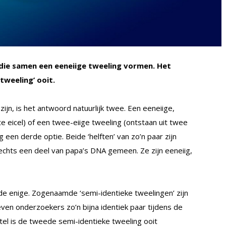
die samen een eeneiige tweeling vormen. Het
tweeling’ ooit.
ijn, is het antwoord natuurlijk twee. Een eeneiige,
te eicel) of een twee-eiige tweeling (ontstaan uit twee
g een derde optie. Beide ‘helften’ van zo’n paar zijn
echts een deel van papa’s DNA gemeen. Ze zijn eeneiig,
et de enige. Zogenaamde ‘semi-identieke tweelingen’ zijn
en onderzoekers zo’n bijna identiek paar tijdens de
el is de tweede semi-identieke tweeling ooit