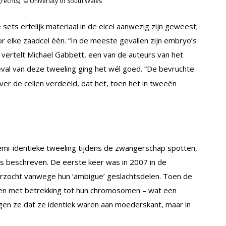
rechts). © University of South Wales
ets erfelijk materiaal in de eicel aanwezig zijn geweest;
 elke zaadcel één. “In de meeste gevallen zijn embryo’s
 vertelt Michael Gabbett, een van de auteurs van het
geval van deze tweeling ging het wél goed. “De bevruchte
k over de cellen verdeeld, dat het, toen het in tweeën
emi-identieke tweeling tijdens de zwangerschap spotten,
 is beschreven. De eerste keer was in 2007 in de
rzocht vanwege hun ‘ambigue’ geslachtsdelen. Toen de
en met betrekking tot hun chromosomen – wat een
agen ze dat ze identiek waren aan moederskant, maar in