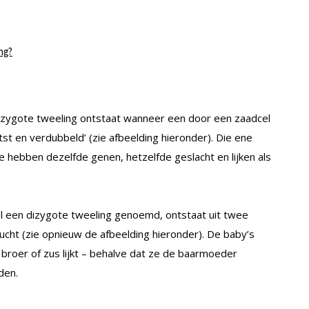
ng?
ozygote tweeling ontstaat wanneer een door een zaadcel
itst en verdubbeld’ (zie afbeelding hieronder). Die ene
e hebben dezelfde genen, hetzelfde geslacht en lijken als
el een dizygote tweeling genoemd, ontstaat uit twee
rucht (zie opnieuw de afbeelding hieronder). De baby’s
je broer of zus lijkt – behalve dat ze de baarmoeder
den.