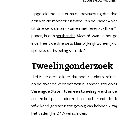
sesquizygote tweeling (
Opgeteld moeten er na de bevruchting dus drie s
één van de moeder en twee van de vader – voor
uit drie sets chromosomen niet levensvatbaar”,
paper, in een
.
Meestal
, want in het 
persbericht
eicel heeft de drie sets klaarblijkelijk zo eerlij
splitste, de tweeling vormde.”
Tweelingonderzoek
Het is de eerste keer dat onderzoekers zo’n s
en de tweede keer dat zo’n bijzonder stel ooit
Verenigde Staten toen een tweeling werd onde
artsen het paar onderzochten op bijzonderhed
‘afwijkend geslacht’ tot gevolg kan hebben – z
het vaderlijke DNA verschilden.