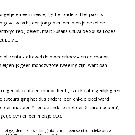
ongetje en een meisje, ligt het anders. Het paar is
aam geval waarbij een jongen en een meisje dezelfde
 embryo red.) delen”, mailt Susana Chuva de Sousa Lopes
het LUMC.
de placenta – oftewel de moederkoek – en de chorion.
 eigenlijk geen monozygote tweeling zijn, want dan
eigen placenta en chorion heeft, is ook dat eigenlijk geen
e auteurs ging het dus anders; een enkele eicel werd
 “De één met een Y- en de andere met een X-chromosoom”,
getje (XY) en een meisje (XX).
 een-eiige, identieke tweeling (midden), en een semi-identieke oftewel