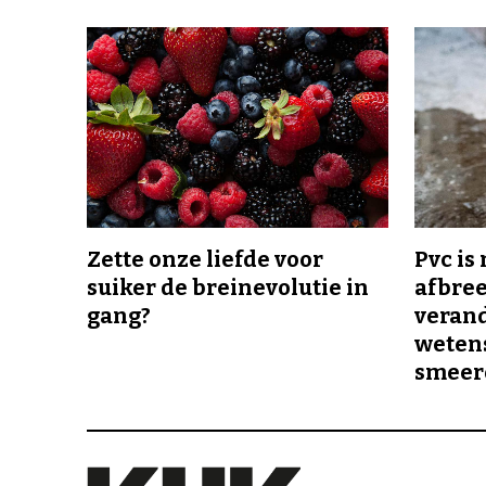
Zette onze liefde voor
Pvc is
suiker de breinevolutie in
afbree
gang?
veran
wetens
smeer