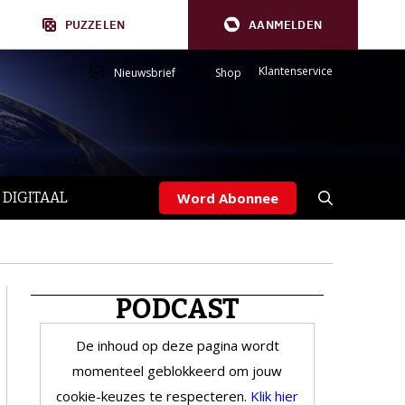
PUZZELEN
AANMELDEN
Klantenservice
Nieuwsbrief
Shop
 DIGITAAL
Word Abonnee
PODCAST
De inhoud op deze pagina wordt
momenteel geblokkeerd om jouw
cookie-keuzes te respecteren.
Klik hier