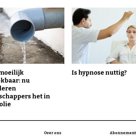
 moeilijk
Is hypnose nuttig?
kbaar: nu
deren
chappers het in
olie
Over ons
Abonnement