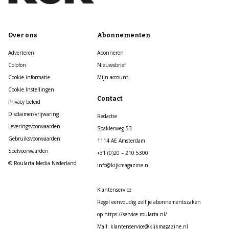
Over ons
Abonnementen
Adverteren
Abonneren
Colofon
Nieuwsbrief
Cookie informatie
Mijn account
Cookie Instellingen
Contact
Privacy beleid
Disclaimer/vrijwaring
Redactie
Leveringsvoorwaarden
Spaklerweg 53
Gebruiksvoorwaarden
1114 AE Amsterdam
Spelvoorwaarden
+31 (0)20 – 210 5300
© Roularta Media Nederland
info@kijkmagazine.nl
Klantenservice
Regel eenvoudig zelf je abonnementszaken
op https://service.roularta.nl/
Mail: klantenservice@kijkmagazine.nl