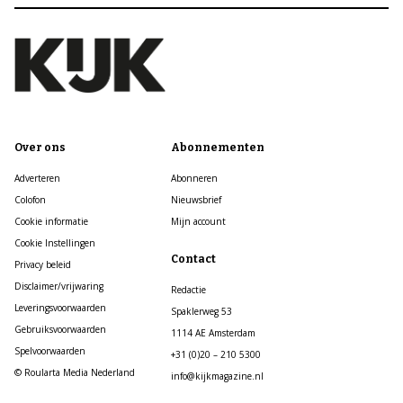
Over ons
Abonnementen
Adverteren
Abonneren
Colofon
Nieuwsbrief
Cookie informatie
Mijn account
Cookie Instellingen
Contact
Privacy beleid
Disclaimer/vrijwaring
Redactie
Leveringsvoorwaarden
Spaklerweg 53
Gebruiksvoorwaarden
1114 AE Amsterdam
Spelvoorwaarden
+31 (0)20 – 210 5300
© Roularta Media Nederland
info@kijkmagazine.nl