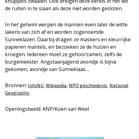
knuppels zwaaien. Ook dreigen deze kerels in het wit
de ruiten in te slaan als deze niet worden gesloten.
In het geheim werpen de mannen even later de witte
lakens van zich af en worden zogenoemde
Sunneklazen. Daarbij dragen ze maskers en kleurrijke
papieren mantels, en bezoeken ze de huizen en
kroegen. Iedereen moet ze gehoorzamen, zelfs de
burgemeester. Angstaanjagend avondje is bijna
gekomen, avondje van Sunneklaas…
Bronnen:
,
,
,
InfoNU
Wikipedia
NPO geschiedenis
National
Geographic
Openingsbeeld: ANP/Koen van Weel