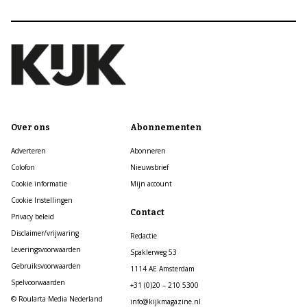
Over ons
Abonnementen
Adverteren
Abonneren
Colofon
Nieuwsbrief
Cookie informatie
Mijn account
Cookie Instellingen
Contact
Privacy beleid
Disclaimer/vrijwaring
Redactie
Leveringsvoorwaarden
Spaklerweg 53
Gebruiksvoorwaarden
1114 AE Amsterdam
Spelvoorwaarden
+31 (0)20 – 210 5300
© Roularta Media Nederland
info@kijkmagazine.nl