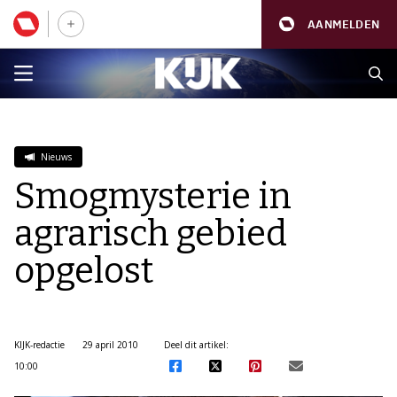
AANMELDEN
Nieuws
Smogmysterie in
agrarisch gebied
opgelost
KIJK-redactie
29 april 2010
Deel dit artikel:
10:00