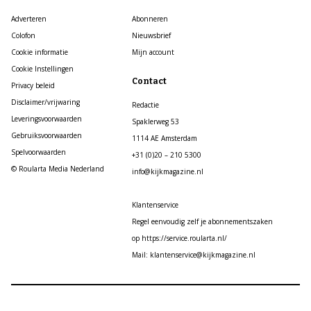
Adverteren
Abonneren
Colofon
Nieuwsbrief
Cookie informatie
Mijn account
Cookie Instellingen
Contact
Privacy beleid
Disclaimer/vrijwaring
Redactie
Leveringsvoorwaarden
Spaklerweg 53
Gebruiksvoorwaarden
1114 AE Amsterdam
Spelvoorwaarden
+31 (0)20 – 210 5300
© Roularta Media Nederland
info@kijkmagazine.nl
Klantenservice
Regel eenvoudig zelf je abonnementszaken
op https://service.roularta.nl/
Mail: klantenservice@kijkmagazine.nl