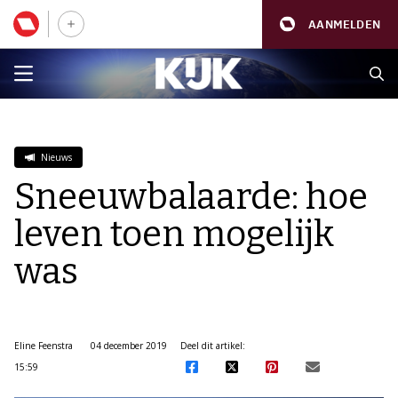
AANMELDEN
Nieuws
Sneeuwbalaarde: hoe
leven toen mogelijk
was
Eline Feenstra
04 december 2019
Deel dit artikel:
15:59