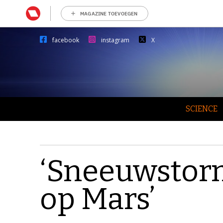
MAGAZINE TOEVOEGEN
facebook
instagram
X
SCIENCE
‘Sneeuwstor
op Mars’