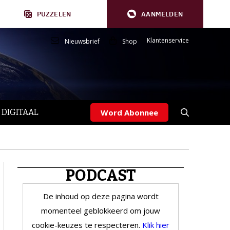
PUZZELEN
AANMELDEN
Klantenservice
Nieuwsbrief
Shop
 DIGITAAL
Word Abonnee
PODCAST
De inhoud op deze pagina wordt
momenteel geblokkeerd om jouw
cookie-keuzes te respecteren.
Klik hier