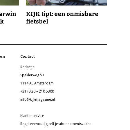
Darwin
KIJK tipt: een onmisbare
jk
fietsbel
en
Contact
Redactie
Spaklerweg 53
1114 AE Amsterdam
+31 (0)20 – 210 5300
info@kijkmagazine.nl
Klantenservice
Regel eenvoudig zelf je abonnementszaken