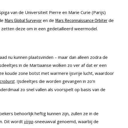
iga van de Universiteit Pierre en Marie Curie (Parijs)
 de
en de
de
Mars Global Surveyor
Mars Reconnaissance Orbiter
zetten deze om in een gedetailleerd weermodel.
ad nu kunnen plaatsvinden – maar dan alleen zodra de
deeltjes in de Martiaanse wolken zo ver af dat er een
ze koude zone botst met warmere ijsvrije lucht, waardoor
. IJsdeeltjes die worden gevangen in zo’n
croburst
derdmaal zo snel vallen als voorspelt op basis van de
rs behoorlijk heftig kunnen zijn, zullen ze in de
n. Dit wordt
-sneeuwval genoemd, waarbij de
virga