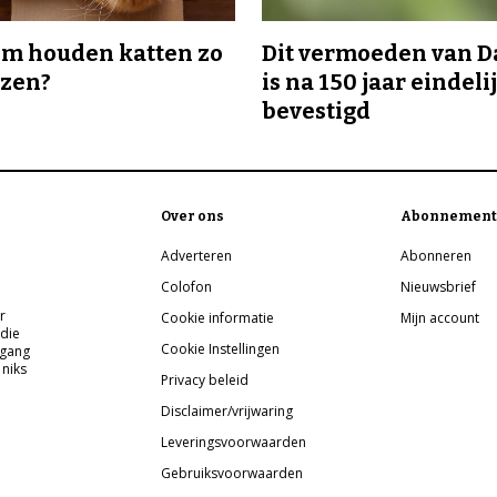
m houden katten zo
Dit vermoeden van 
ozen?
is na 150 jaar eindeli
bevestigd
Over ons
Abonnement
Adverteren
Abonneren
Colofon
Nieuwsbrief
r
Cookie informatie
Mijn account
 die
Cookie Instellingen
pgang
 niks
Privacy beleid
Disclaimer/vrijwaring
Leveringsvoorwaarden
Gebruiksvoorwaarden