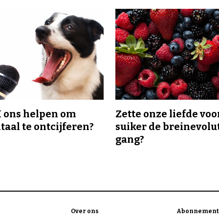
I ons helpen om
Zette onze liefde voo
taal te ontcijferen?
suiker de breinevolut
gang?
Over ons
Abonnement