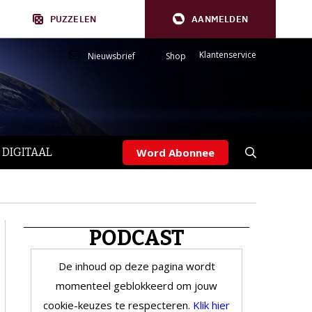
PUZZELEN
AANMELDEN
Klantenservice
Nieuwsbrief
Shop
 DIGITAAL
Word Abonnee
PODCAST
De inhoud op deze pagina wordt
momenteel geblokkeerd om jouw
cookie-keuzes te respecteren.
Klik hier