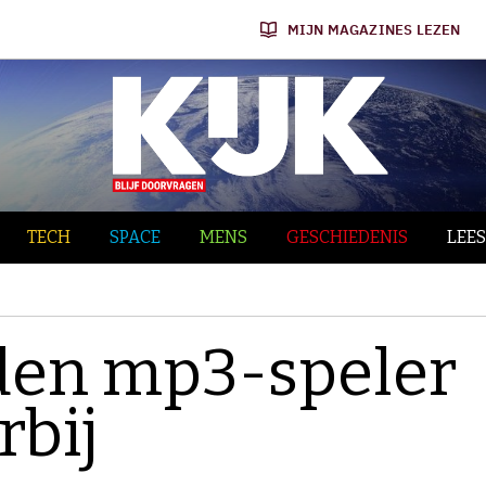
MIJN MAGAZINES LEZEN
TECH
SPACE
MENS
GESCHIEDENIS
LEES
den mp3-speler
rbij