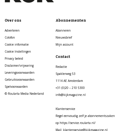
Over ons
Abonnementen
Adverteren
Abonneren
Colofon
Nieuwsbrief
Cookie informatie
Mijn account
Cookie Instellingen
Contact
Privacy beleid
Disclaimer/vrijwaring
Redactie
Leveringsvoorwaarden
Spaklerweg 53
Gebruiksvoorwaarden
1114 AE Amsterdam
Spelvoorwaarden
+31 (0)20 – 210 5300
© Roularta Media Nederland
info@kijkmagazine.nl
Klantenservice
Regel eenvoudig zelf je abonnementszaken
op https://service.roularta.nl/
Mail: klantenservice@kijkmagazine.nl