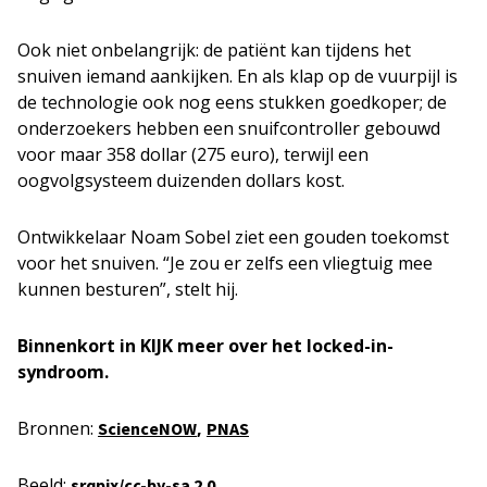
Ook niet onbelangrijk: de patiënt kan tijdens het
snuiven iemand aankijken. En als klap op de vuurpijl is
de technologie ook nog eens stukken goedkoper; de
onderzoekers hebben een snuifcontroller gebouwd
voor maar 358 dollar (275 euro), terwijl een
oogvolgsysteem duizenden dollars kost.
Ontwikkelaar Noam Sobel ziet een gouden toekomst
voor het snuiven. “Je zou er zelfs een vliegtuig mee
kunnen besturen”, stelt hij.
Binnenkort in KIJK meer over het locked-in-
syndroom.
Bronnen:
,
ScienceNOW
PNAS
Beeld:
srqpix/cc-by-sa 2.0