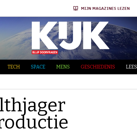
MIJN MAGAZINES LEZEN
TECH
SPACE
MENS
GESCHIEDENIS
LEES
lthjager
productie