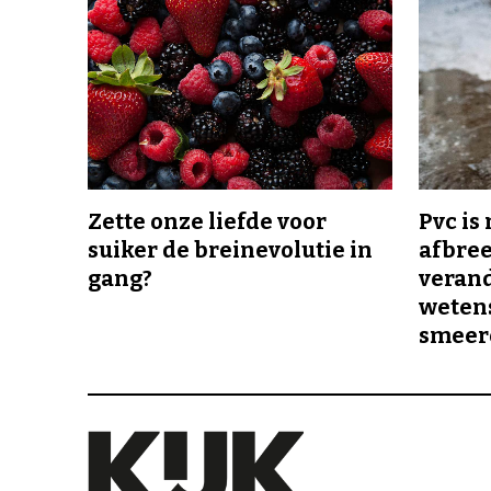
Zette onze liefde voor
Pvc is
suiker de breinevolutie in
afbree
gang?
veran
wetens
smeer