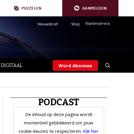
PUZZELEN
AANMELDEN
Klantenservice
Nieuwsbrief
Shop
 DIGITAAL
Word Abonnee
PODCAST
De inhoud op deze pagina wordt
momenteel geblokkeerd om jouw
cookie-keuzes te respecteren.
Klik hier