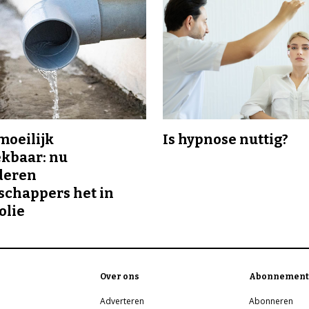
 moeilijk
Is hypnose nuttig?
kbaar: nu
deren
chappers het in
olie
Over ons
Abonnement
Adverteren
Abonneren