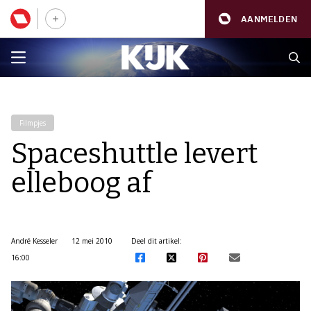
AANMELDEN
Filmpjes
Spaceshuttle levert
elleboog af
André Kesseler
12 mei 2010
Deel dit artikel:
16:00