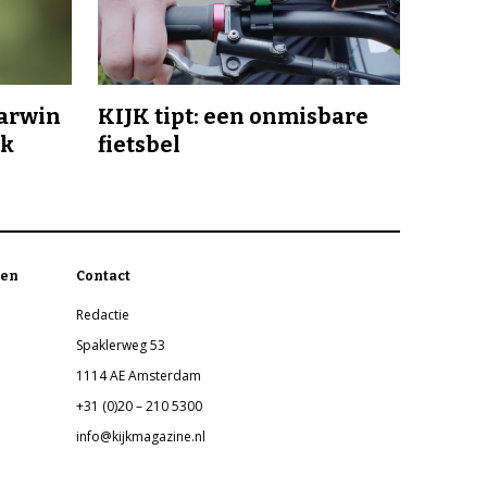
Darwin
KIJK tipt: een onmisbare
jk
fietsbel
en
Contact
Redactie
Spaklerweg 53
1114 AE Amsterdam
+31 (0)20 – 210 5300
info@kijkmagazine.nl