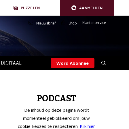
PUZZELEN
AANMELDEN
Klantenservice
Nieuwsbrief
Shop
 DIGITAAL
Word Abonnee
PODCAST
De inhoud op deze pagina wordt
momenteel geblokkeerd om jouw
cookie-keuzes te respecteren.
Klik hier