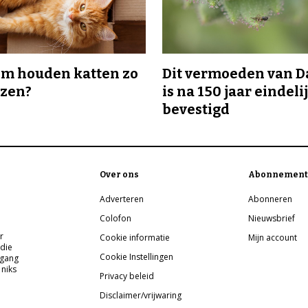
m houden katten zo
Dit vermoeden van 
ozen?
is na 150 jaar eindeli
bevestigd
Over ons
Abonnement
Adverteren
Abonneren
Colofon
Nieuwsbrief
r
Cookie informatie
Mijn account
 die
Cookie Instellingen
pgang
 niks
Privacy beleid
Disclaimer/vrijwaring