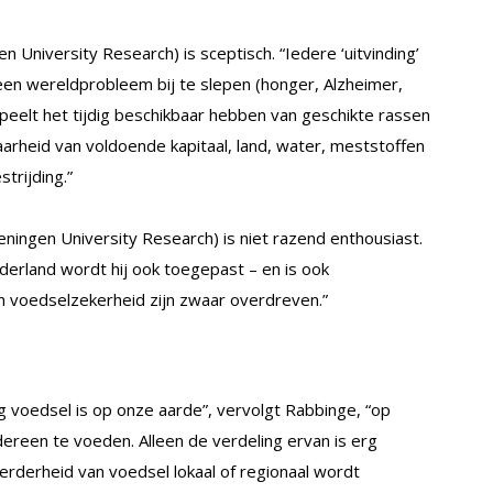
niversity Research) is sceptisch. “Iedere ‘uitvinding’
en wereldprobleem bij te slepen (honger, Alzheimer,
r speelt het tijdig beschikbaar hebben van geschikte rassen
baarheid van voldoende kapitaal, land, water, meststoffen
trijding.”
ngen University Research) is niet razend enthousiast.
ederland wordt hij ook toegepast – en is ook
n voedselzekerheid zijn zwaar overdreven.”
g voedsel is op onze aarde”, vervolgt Rabbinge, “op
ereen te voeden. Alleen de verdeling ervan is erg
derheid van voedsel lokaal of regionaal wordt