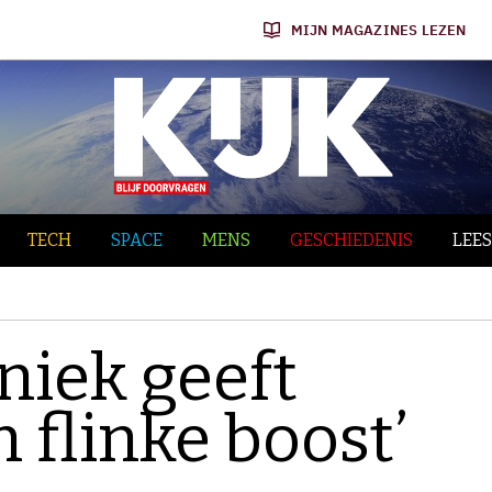
MIJN MAGAZINES LEZEN
TECH
SPACE
MENS
GESCHIEDENIS
LEES
niek geeft
 flinke boost’