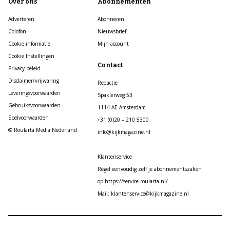
Over ons
Abonnementen
Adverteren
Abonneren
Colofon
Nieuwsbrief
Cookie informatie
Mijn account
Cookie Instellingen
Contact
Privacy beleid
Disclaimer/vrijwaring
Redactie
Leveringsvoorwaarden
Spaklerweg 53
Gebruiksvoorwaarden
1114 AE Amsterdam
Spelvoorwaarden
+31 (0)20 – 210 5300
© Roularta Media Nederland
info@kijkmagazine.nl
Klantenservice
Regel eenvoudig zelf je abonnementszaken
op https://service.roularta.nl/
Mail: klantenservice@kijkmagazine.nl