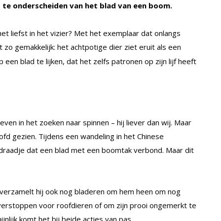
s te onderscheiden van het blad van een boom.
et liefst in het vizier? Met het exemplaar dat onlangs
 zo gemakkelijk: het achtpotige dier ziet eruit als een
een blad te lijken, dat het zelfs patronen op zijn lijf heeft
even in het zoeken naar spinnen – hij liever dan wij. Maar
ofd gezien. Tijdens een wandeling in het Chinese
draadje dat een blad met een boomtak verbond. Maar dit
, verzamelt hij ook nog bladeren om hem heen om nog
e verstoppen voor roofdieren of om zijn prooi ongemerkt te
jnlijk komt het bij beide acties van pas.