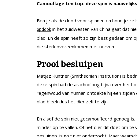
Camouflage ten top: deze spin is nauwelijk
Ben je als de dood voor spinnen en houd je ze h
in het zuidwesten van China gaat dat niet
opdook
blad. En de spin heeft zo zijn best gedaan om op 
die sterk overeenkomen met nerven.
Prooi besluipen
Matjaz Kuntner (Smithsonian Institution) is bedr
deze spin had de arachnoloog bijna over het ho
regenwoud van Yunnan ontdekte hij een zijden 
blad bleek dus het dier zelf te zijn.
En alsof de spin niet gecamoufleerd genoeg is
minder op te vallen. Of het dier dit doet om t
besluipen, is nog niet onderzocht. Maar waarschi