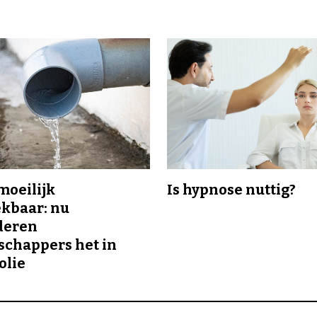
 moeilijk
Is hypnose nuttig?
kbaar: nu
deren
chappers het in
olie