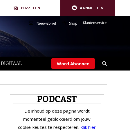
PUZZELEN
AANMELDEN
Klantenservice
Nieuwsbrief
Shop
 DIGITAAL
Word Abonnee
PODCAST
De inhoud op deze pagina wordt
momenteel geblokkeerd om jouw
cookie-keuzes te respecteren.
Klik hier