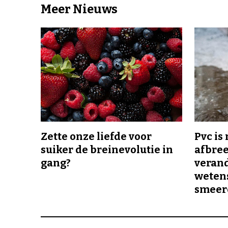
Meer Nieuws
Zette onze liefde voor
Pvc is
suiker de breinevolutie in
afbree
gang?
veran
wetens
smeer