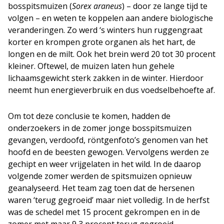
bosspitsmuizen (
Sorex araneus
) – door ze lange tijd te
volgen – en weten te koppelen aan andere biologische
veranderingen. Zo werd ‘s winters hun ruggengraat
korter en krompen grote organen als het hart, de
longen en de milt. Ook het brein werd 20 tot 30 procent
kleiner. Oftewel, de muizen laten hun gehele
lichaamsgewicht sterk zakken in de winter. Hierdoor
neemt hun energieverbruik en dus voedselbehoefte af.
Om tot deze conclusie te komen, hadden de
onderzoekers in de zomer jonge bosspitsmuizen
gevangen, verdoofd, röntgenfoto’s genomen van het
hoofd en de beesten gewogen. Vervolgens werden ze
gechipt en weer vrijgelaten in het wild. In de daarop
volgende zomer werden de spitsmuizen opnieuw
geanalyseerd. Het team zag toen dat de hersenen
waren ‘terug gegroeid’ maar niet volledig. In de herfst
was de schedel met 15 procent gekrompen en in de
zomer met maar 9,3 procent terug gegroeid.