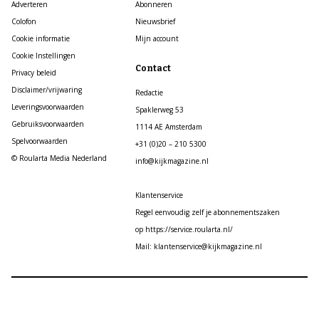
Adverteren
Abonneren
Colofon
Nieuwsbrief
Cookie informatie
Mijn account
Cookie Instellingen
Contact
Privacy beleid
Disclaimer/vrijwaring
Redactie
Leveringsvoorwaarden
Spaklerweg 53
Gebruiksvoorwaarden
1114 AE Amsterdam
Spelvoorwaarden
+31 (0)20 – 210 5300
© Roularta Media Nederland
info@kijkmagazine.nl
Klantenservice
Regel eenvoudig zelf je abonnementszaken
op https://service.roularta.nl/
Mail: klantenservice@kijkmagazine.nl