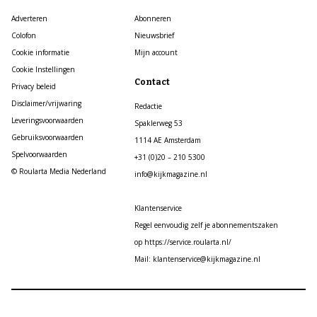
Adverteren
Abonneren
Colofon
Nieuwsbrief
Cookie informatie
Mijn account
Cookie Instellingen
Contact
Privacy beleid
Disclaimer/vrijwaring
Redactie
Leveringsvoorwaarden
Spaklerweg 53
Gebruiksvoorwaarden
1114 AE Amsterdam
Spelvoorwaarden
+31 (0)20 – 210 5300
© Roularta Media Nederland
info@kijkmagazine.nl
Klantenservice
Regel eenvoudig zelf je abonnementszaken
op https://service.roularta.nl/
Mail: klantenservice@kijkmagazine.nl